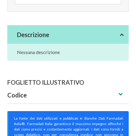
Descrizione
Nessuna descrizione
FOGLIETTO ILLUSTRATIVO
Codice
La fonte dei dati utilizzati e pubblicati è: Banche Dati Farmadati
Italia®. Farmadati Italia garantisce il massimo impegno affinché i
dati siano precisi e costantemente aggiornati. I dati sono forniti a
scopo didattico, non per consulenza medica; non possono in