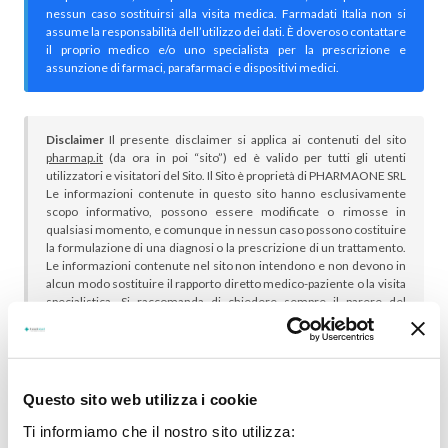
nessun caso sostituirsi alla visita medica. Farmadati Italia non si
assume la responsabilità dell’utilizzo dei dati. È doveroso contattare
il proprio medico e/o uno specialista per la prescrizione e
assunzione di farmaci, parafarmaci e dispositivi medici.
Disclaimer
Il presente disclaimer si applica ai contenuti del sito
pharmap.it
(da ora in poi “sito”) ed è valido per tutti gli utenti
utilizzatori e visitatori del Sito. Il Sito è proprietà di PHARMAONE SRL
Le informazioni contenute in questo sito hanno esclusivamente
scopo informativo, possono essere modificate o rimosse in
qualsiasi momento, e comunque in nessun caso possono costituire
la formulazione di una diagnosi o la prescrizione di un trattamento.
Le informazioni contenute nel sito non intendono e non devono in
alcun modo sostituire il rapporto diretto medico-paziente o la visita
specialistica. Si raccomanda di chiedere sempre il parere del
proprio medico curante e/o di specialisti riguardo qualsiasi
indicazione riportata. Se si hanno dubbi o quesiti sull’uso di un
medicinale è necessario consultare il proprio medico.
Questo sito web utilizza i cookie
Ti informiamo che il nostro sito utilizza: