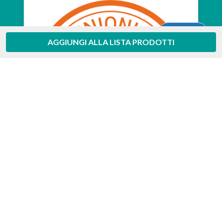
Aiuto
AGGIUNGI ALLA LISTA PRODOTTI
Feedaty
4.7
/
5
-
385
feedbacks