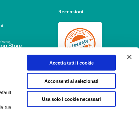
Recensioni
ni
Feedaty
4.7
/
5
Accetta tutti i cookie
-
385
feedbacks
Acconsenti ai selezionati
efault
Usa solo i cookie necessari
la tua