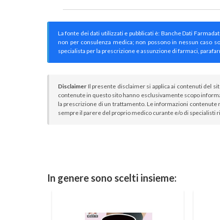
La fonte dei dati utilizzati e pubblicati è: Banche Dati Farmada
non per consulenza medica; non possono in nessun caso sostitu
specialista per la prescrizione e assunzione di farmaci, parafar
Disclaimer
Il presente disclaimer si applica ai contenuti del si
contenute in questo sito hanno esclusivamente scopo informa
la prescrizione di un trattamento. Le informazioni contenute n
sempre il parere del proprio medico curante e/o di specialisti r
In genere sono scelti insieme: