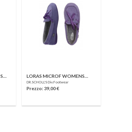
NS
LORAS MICROF WOMENS
DR.SCHOLL'S Div.Footwear
LILAC 40
Prezzo: 39,00
€