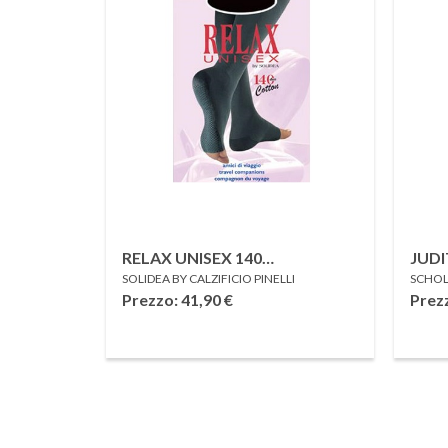
RELAX UNISEX 140
JUD
SOLIDEA BY CALZIFICIO PINELLI
SCHOL
GAMBALETTO COTTON
36
Prezzo: 41,90
€
Prez
PUNTA APERTA NATUR 1 S