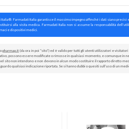
ti Italia®. Farmadati Italia garantisce il massimo impegno affinché i dati siano precisi 
irsi alla visita medica. Farmadati Italia non si assume la responsabilità dell’util
maci e dispositivi medici.
to
pharmap.it
(da ora in poi “sito”) ed è valido per tutti gli utenti utilizzatori e visit
tivo, possono essere modificate o rimosse in qualsiasi momento, e comunque in nes
el sito non intendono e non devono in alcun modo sostituire il rapporto diretto medi
iguardo qualsiasi indicazione riportata. Se si hanno dubbi o quesiti sull’uso di un med