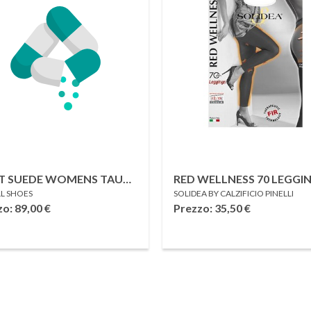
IT SUEDE WOMENS TAUPE
RED WELLNESS 70 LEGGI
L SHOES
SOLIDEA BY CALZIFICIO PINELLI
NERO 1S
zo: 89,00
€
Prezzo: 35,50
€