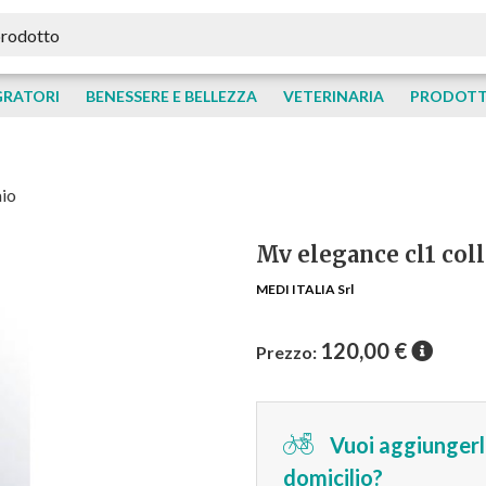
GRATORI
BENESSERE E BELLEZZA
VETERINARIA
PRODOTTI
aio
Mv elegance cl1 colla
MEDI ITALIA Srl
120,00
€
Prezzo:
Vuoi aggiungerlo
domicilio?