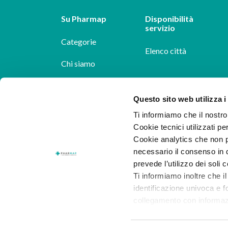
Su Pharmap
Disponibilità
servizio
Categorie
Elenco città
Chi siamo
Dicono di noi
Questo sito web utilizza i
Pharmap per i
Ti informiamo che il nostro 
farmacisti
Cookie tecnici utilizzati pe
Cookie analytics che non p
Il nostro blog
necessario il consenso in q
Lavora con noi
prevede l’utilizzo dei soli 
Ti informiamo inoltre che il
identificazione univoca e f
collegamento con informazion
consenso.