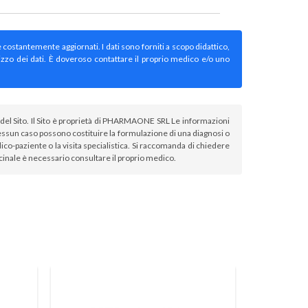
e costantemente aggiornati. I dati sono forniti a scopo didattico,
izzo dei dati. È doveroso contattare il proprio medico e/o uno
atori del Sito. Il Sito è proprietà di PHARMAONE SRL Le informazioni
sun caso possono costituire la formulazione di una diagnosi o
co-paziente o la visita specialistica. Si raccomanda di chiedere
icinale è necessario consultare il proprio medico.