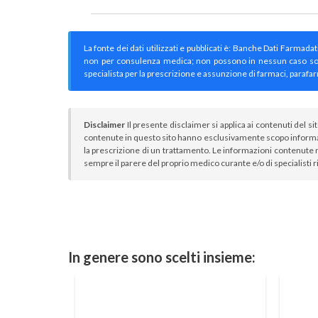
La fonte dei dati utilizzati e pubblicati è: Banche Dati Farmada
non per consulenza medica; non possono in nessun caso sostitu
specialista per la prescrizione e assunzione di farmaci, parafar
Disclaimer
Il presente disclaimer si applica ai contenuti del si
contenute in questo sito hanno esclusivamente scopo informa
la prescrizione di un trattamento. Le informazioni contenute n
sempre il parere del proprio medico curante e/o di specialisti r
In genere sono scelti insieme: