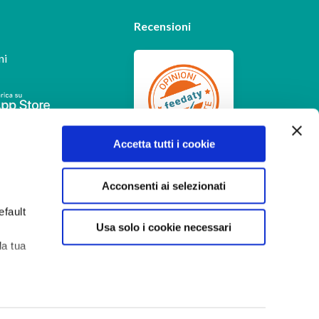
Recensioni
ni
Feedaty
4.7
/
5
Accetta tutti i cookie
-
385
feedbacks
Acconsenti ai selezionati
efault
Usa solo i cookie necessari
la tua