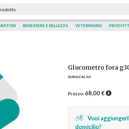
GRATORI
BENESSERE E BELLEZZA
VETERINARIA
PRODOTTI
Glucometro fora g3
SURGICAL Srl
68,00
€
Prezzo:
Vuoi aggiungerlo
domicilio?