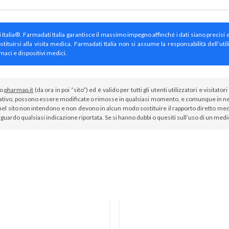
ti Italia®. Farmadati Italia garantisce il massimo impegno affinché i dati siano precisi 
irsi alla visita medica. Farmadati Italia non si assume la responsabilità dell’util
maci e dispositivi medici.
to
pharmap.it
(da ora in poi “sito”) ed è valido per tutti gli utenti utilizzatori e visit
tivo, possono essere modificate o rimosse in qualsiasi momento, e comunque in nes
el sito non intendono e non devono in alcun modo sostituire il rapporto diretto medi
iguardo qualsiasi indicazione riportata. Se si hanno dubbi o quesiti sull’uso di un med