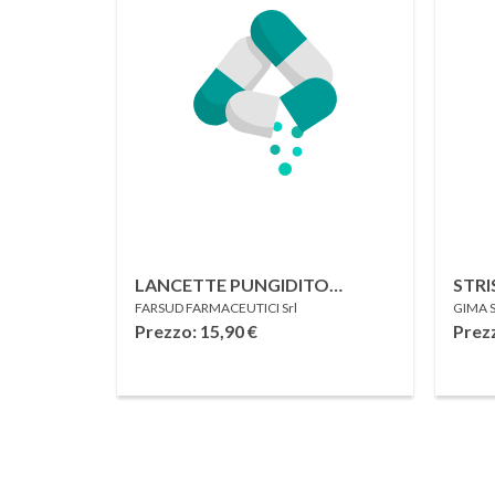
LANCETTE PUNGIDITO
STRI
FARSUD FARMACEUTICI Srl
GIMA 
ICONTROL G MINI SAFETY
GLI
Prezzo: 15,90
€
Prez
LANCETS GAUGE 30 50 PEZZI
BLUE