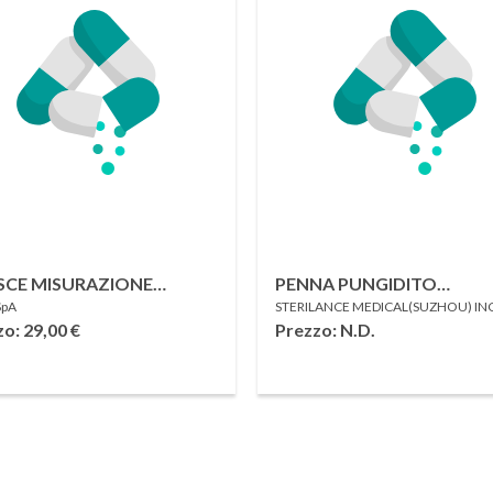
SCE MISURAZIONE
PENNA PUNGIDITO
SpA
STERILANCE MEDICAL(SUZHOU) IN
CEMIA PER GLUCOMETRO
STERILANCE LDE 4
zo: 29,00
€
Prezzo: N.D.
TOOTH GIMA 25 PEZZI
REGOLABILE 9 LIVELLI DI
PROFONDITA' CON
ESPULSORE