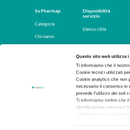
Su Pharmap
Disponibilità
servizio
Categorie
Elenco città
Chi siamo
Dicono di noi
Questo sito web utilizza i
Pharmap per i
Ti informiamo che il nostro 
farmacisti
Cookie tecnici utilizzati pe
Cookie analytics che non p
Il nostro blog
necessario il consenso in q
Lavora con noi
prevede l’utilizzo dei soli 
Ti informiamo inoltre che il
identificazione univoca e f
collegamento con informazion
consenso.