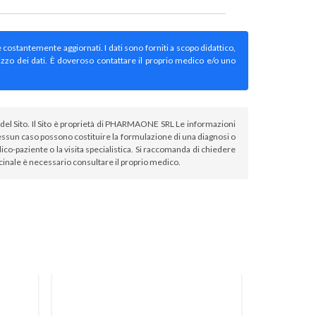
e costantemente aggiornati. I dati sono forniti a scopo didattico,
izzo dei dati. È doveroso contattare il proprio medico e/o uno
atori del Sito. Il Sito è proprietà di PHARMAONE SRL Le informazioni
sun caso possono costituire la formulazione di una diagnosi o
co-paziente o la visita specialistica. Si raccomanda di chiedere
icinale è necessario consultare il proprio medico.