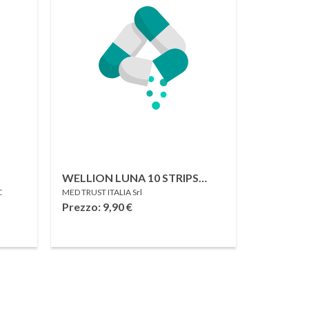
WELLION LUNA 10 STRIPS
C
MED TRUST ITALIA Srl
STRISCE PER MISURAZIONE
Prezzo: 9,90
€
GLUCOSIO