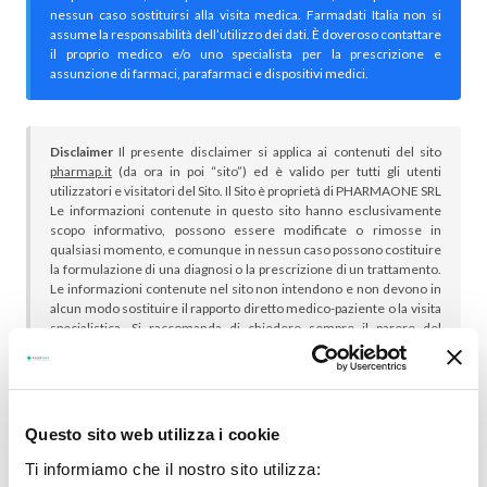
nessun caso sostituirsi alla visita medica. Farmadati Italia non si
assume la responsabilità dell’utilizzo dei dati. È doveroso contattare
il proprio medico e/o uno specialista per la prescrizione e
assunzione di farmaci, parafarmaci e dispositivi medici.
Disclaimer
Il presente disclaimer si applica ai contenuti del sito
pharmap.it
(da ora in poi “sito”) ed è valido per tutti gli utenti
utilizzatori e visitatori del Sito. Il Sito è proprietà di PHARMAONE SRL
Le informazioni contenute in questo sito hanno esclusivamente
scopo informativo, possono essere modificate o rimosse in
qualsiasi momento, e comunque in nessun caso possono costituire
la formulazione di una diagnosi o la prescrizione di un trattamento.
Le informazioni contenute nel sito non intendono e non devono in
alcun modo sostituire il rapporto diretto medico-paziente o la visita
specialistica. Si raccomanda di chiedere sempre il parere del
proprio medico curante e/o di specialisti riguardo qualsiasi
indicazione riportata. Se si hanno dubbi o quesiti sull’uso di un
medicinale è necessario consultare il proprio medico.
Questo sito web utilizza i cookie
Ti informiamo che il nostro sito utilizza: