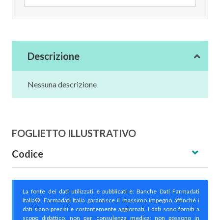
Descrizione
Nessuna descrizione
FOGLIETTO ILLUSTRATIVO
Codice
La fonte dei dati utilizzati e pubblicati è: Banche Dati Farmadati
Italia®. Farmadati Italia garantisce il massimo impegno affinché i
dati siano precisi e costantemente aggiornati. I dati sono forniti a
scopo didattico, non per consulenza medica; non possono in