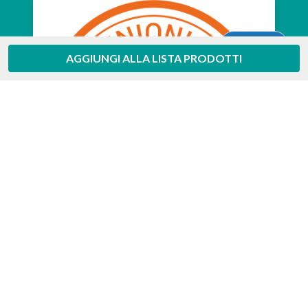
Aiuto
AGGIUNGI ALLA LISTA PRODOTTI
Feedaty
4.7
/
5
-
385
feedbacks