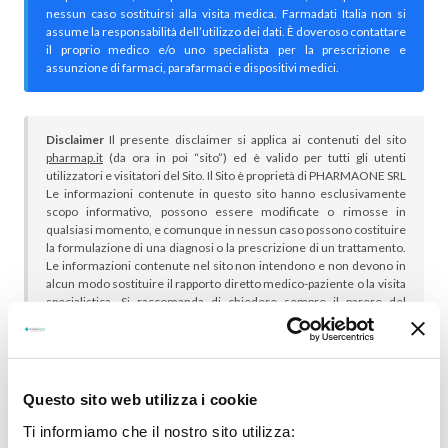
nessun caso sostituirsi alla visita medica. Farmadati Italia non si
assume la responsabilità dell’utilizzo dei dati. È doveroso contattare
il proprio medico e/o uno specialista per la prescrizione e
assunzione di farmaci, parafarmaci e dispositivi medici.
Disclaimer
Il presente disclaimer si applica ai contenuti del sito
pharmap.it
(da ora in poi “sito”) ed è valido per tutti gli utenti
utilizzatori e visitatori del Sito. Il Sito è proprietà di PHARMAONE SRL
Le informazioni contenute in questo sito hanno esclusivamente
scopo informativo, possono essere modificate o rimosse in
qualsiasi momento, e comunque in nessun caso possono costituire
la formulazione di una diagnosi o la prescrizione di un trattamento.
Le informazioni contenute nel sito non intendono e non devono in
alcun modo sostituire il rapporto diretto medico-paziente o la visita
specialistica. Si raccomanda di chiedere sempre il parere del
proprio medico curante e/o di specialisti riguardo qualsiasi
indicazione riportata. Se si hanno dubbi o quesiti sull’uso di un
medicinale è necessario consultare il proprio medico.
Questo sito web utilizza i cookie
Ti informiamo che il nostro sito utilizza: