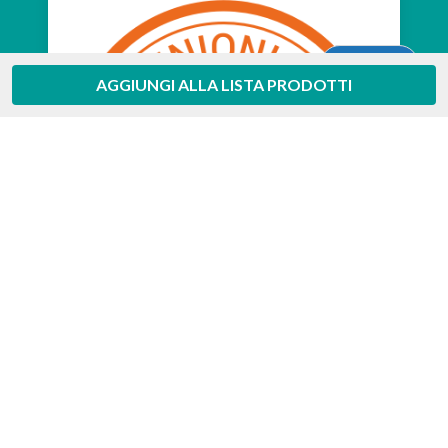
Aiuto
AGGIUNGI ALLA LISTA PRODOTTI
Feedaty
4.7
/
5
-
385
feedbacks