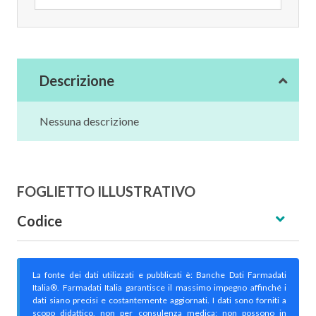
Descrizione
Nessuna descrizione
FOGLIETTO ILLUSTRATIVO
Codice
La fonte dei dati utilizzati e pubblicati è: Banche Dati Farmadati
Italia®. Farmadati Italia garantisce il massimo impegno affinché i
dati siano precisi e costantemente aggiornati. I dati sono forniti a
scopo didattico, non per consulenza medica; non possono in