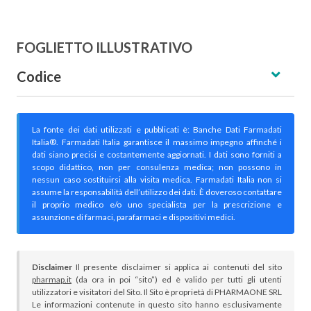
FOGLIETTO ILLUSTRATIVO
Codice
La fonte dei dati utilizzati e pubblicati è: Banche Dati Farmadati
Italia®. Farmadati Italia garantisce il massimo impegno affinché i
dati siano precisi e costantemente aggiornati. I dati sono forniti a
scopo didattico, non per consulenza medica; non possono in
nessun caso sostituirsi alla visita medica. Farmadati Italia non si
assume la responsabilità dell’utilizzo dei dati. È doveroso contattare
il proprio medico e/o uno specialista per la prescrizione e
assunzione di farmaci, parafarmaci e dispositivi medici.
Disclaimer
Il presente disclaimer si applica ai contenuti del sito
pharmap.it
(da ora in poi “sito”) ed è valido per tutti gli utenti
utilizzatori e visitatori del Sito. Il Sito è proprietà di PHARMAONE SRL
Le informazioni contenute in questo sito hanno esclusivamente