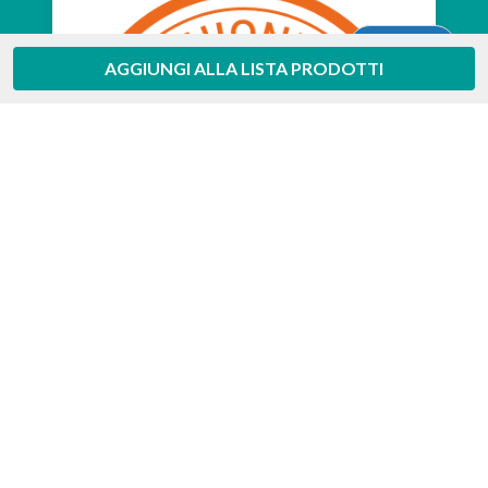
Aiuto
AGGIUNGI ALLA LISTA PRODOTTI
Feedaty
4.7
/
5
-
385
feedbacks