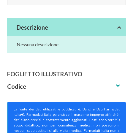
Descrizione
Nessuna descrizione
FOGLIETTO ILLUSTRATIVO
Codice
La fonte dei dati utilizzati e pubblicati è: Banche Dati Farmadati
Italia®. Farmadati Italia garantisce il massimo impegno affinché i
dati siano precisi e costantemente aggiornati. I dati sono forniti a
scopo didattico, non per consulenza medica; non possono in
nessun caso sostituirsi alla visita medica. Farmadati Italia non si