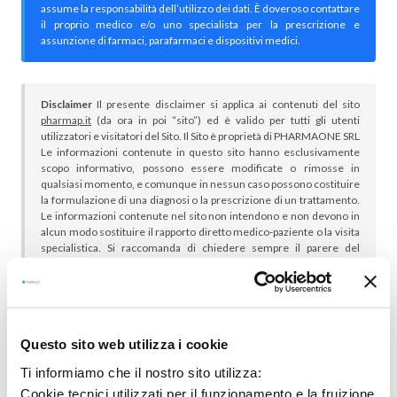
assume la responsabilità dell’utilizzo dei dati. È doveroso contattare
il proprio medico e/o uno specialista per la prescrizione e
assunzione di farmaci, parafarmaci e dispositivi medici.
Disclaimer
Il presente disclaimer si applica ai contenuti del sito
pharmap.it
(da ora in poi “sito”) ed è valido per tutti gli utenti
utilizzatori e visitatori del Sito. Il Sito è proprietà di PHARMAONE SRL
Le informazioni contenute in questo sito hanno esclusivamente
scopo informativo, possono essere modificate o rimosse in
qualsiasi momento, e comunque in nessun caso possono costituire
la formulazione di una diagnosi o la prescrizione di un trattamento.
Le informazioni contenute nel sito non intendono e non devono in
alcun modo sostituire il rapporto diretto medico-paziente o la visita
specialistica. Si raccomanda di chiedere sempre il parere del
proprio medico curante e/o di specialisti riguardo qualsiasi
indicazione riportata. Se si hanno dubbi o quesiti sull’uso di un
medicinale è necessario consultare il proprio medico.
Questo sito web utilizza i cookie
Ti informiamo che il nostro sito utilizza:
Cookie tecnici utilizzati per il funzionamento e la fruizione