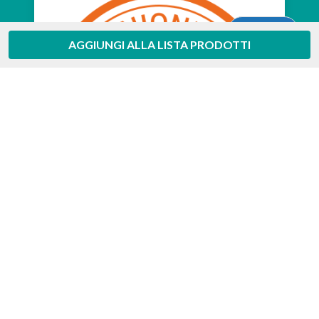
Aiuto
AGGIUNGI ALLA LISTA PRODOTTI
Feedaty
4.7
/
5
-
385
feedbacks