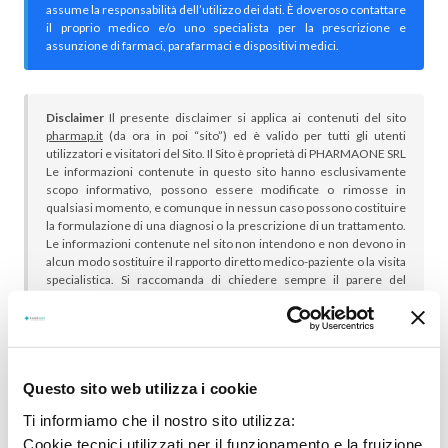
assume la responsabilità dell’utilizzo dei dati. È doveroso contattare
il proprio medico e/o uno specialista per la prescrizione e
assunzione di farmaci, parafarmaci e dispositivi medici.
Disclaimer
Il presente disclaimer si applica ai contenuti del sito
pharmap.it
(da ora in poi “sito”) ed è valido per tutti gli utenti
utilizzatori e visitatori del Sito. Il Sito è proprietà di PHARMAONE SRL
Le informazioni contenute in questo sito hanno esclusivamente
scopo informativo, possono essere modificate o rimosse in
qualsiasi momento, e comunque in nessun caso possono costituire
la formulazione di una diagnosi o la prescrizione di un trattamento.
Le informazioni contenute nel sito non intendono e non devono in
alcun modo sostituire il rapporto diretto medico-paziente o la visita
specialistica. Si raccomanda di chiedere sempre il parere del
proprio medico curante e/o di specialisti riguardo qualsiasi
indicazione riportata. Se si hanno dubbi o quesiti sull’uso di un
medicinale è necessario consultare il proprio medico.
Questo sito web utilizza i cookie
Ti informiamo che il nostro sito utilizza:
Cookie tecnici utilizzati per il funzionamento e la fruizione