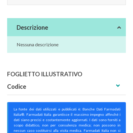
Descrizione
Nessuna descrizione
FOGLIETTO ILLUSTRATIVO
Codice
La fonte dei dati utilizzati e pubblicati è: Banche Dati Farmadati
Italia®. Farmadati Italia garantisce il massimo impegno affinché i
dati siano precisi e costantemente aggiornati. I dati sono forniti a
scopo didattico, non per consulenza medica; non possono in
nessun caso sostituirsi alla visita medica. Farmadati Italia non si