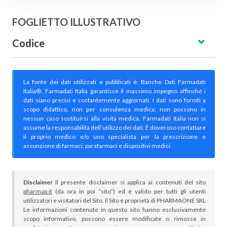
FOGLIETTO ILLUSTRATIVO
Codice
La fonte dei dati utilizzati e pubblicati è: Banche Dati Farmadati
Italia®. Farmadati Italia garantisce il massimo impegno affinché i
dati siano precisi e costantemente aggiornati. I dati sono forniti a
scopo didattico, non per consulenza medica; non possono in
nessun caso sostituirsi alla visita medica. Farmadati Italia non si
assume la responsabilità dell’utilizzo dei dati. È doveroso contattare
il proprio medico e/o uno specialista per la prescrizione e
assunzione di farmaci, parafarmaci e dispositivi medici.
Disclaimer
Il presente disclaimer si applica ai contenuti del sito
pharmap.it
(da ora in poi “sito”) ed è valido per tutti gli utenti
utilizzatori e visitatori del Sito. Il Sito è proprietà di PHARMAONE SRL
Le informazioni contenute in questo sito hanno esclusivamente
scopo informativo, possono essere modificate o rimosse in