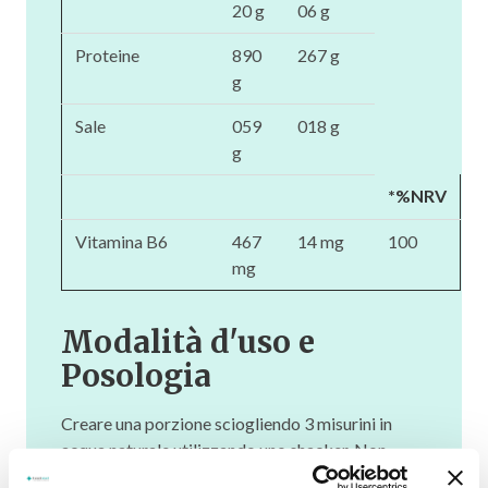
20 g
06 g
Proteine
890
267 g
g
Sale
059
018 g
g
*%NRV
Vitamina B6
467
14 mg
100
mg
Modalità d'uso e
Posologia
Creare una porzione sciogliendo 3 misurini in
acqua naturale utilizzando uno shacker. Non
superare la dose di una porzione giornaliera.