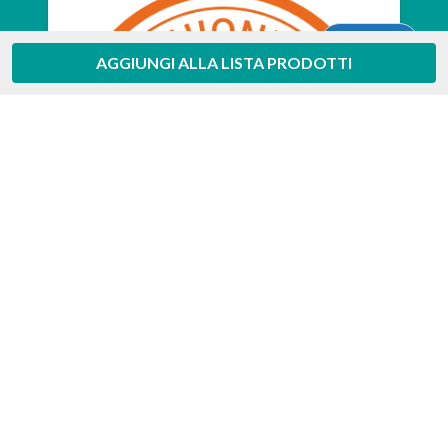
Aiuto
AGGIUNGI ALLA LISTA PRODOTTI
Feedaty
4.7
/
5
-
385
feedbacks