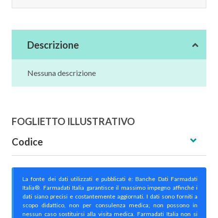
Descrizione
Nessuna descrizione
FOGLIETTO ILLUSTRATIVO
Codice
La fonte dei dati utilizzati e pubblicati è: Banche Dati Farmadati
Italia®. Farmadati Italia garantisce il massimo impegno affinché i
dati siano precisi e costantemente aggiornati. I dati sono forniti a
scopo didattico, non per consulenza medica; non possono in
nessun caso sostituirsi alla visita medica. Farmadati Italia non si