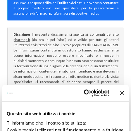
assume la responsabilità dell’utilizzo dei dati. È doveroso contattare
il proprio medico e/o uno specialista per la prescrizione e
assunzione di farmaci, parafarmaci e dispositivi medici.
Disclaimer
Il presente disclaimer si applica ai contenuti del sito
pharmap.it
(da ora in poi “sito”) ed è valido per tutti gli utenti
utilizzatori e visitatori del Sito. Il Sito è proprietà di PHARMAONE SRL
Le informazioni contenute in questo sito hanno esclusivamente
scopo informativo, possono essere modificate o rimosse in
qualsiasi momento, e comunque in nessun caso possono costituire
la formulazione di una diagnosi o la prescrizione di un trattamento.
Le informazioni contenute nel sito non intendono e non devono in
alcun modo sostituire il rapporto diretto medico-paziente o la visita
specialistica. Si raccomanda di chiedere sempre il parere del
proprio medico curante e/o di specialisti riguardo qualsiasi
indicazione riportata. Se si hanno dubbi o quesiti sull’uso di un
medicinale è necessario consultare il proprio medico.
Questo sito web utilizza i cookie
Ti informiamo che il nostro sito utilizza:
Cookie tecnici utilizzati per il funzionamento e la fruizione