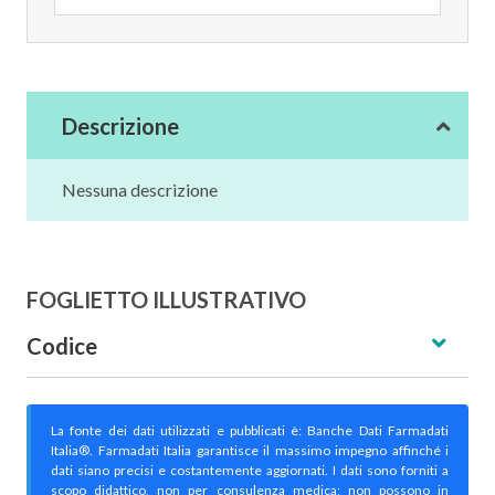
Descrizione
Nessuna descrizione
FOGLIETTO ILLUSTRATIVO
Codice
La fonte dei dati utilizzati e pubblicati è: Banche Dati Farmadati
Italia®. Farmadati Italia garantisce il massimo impegno affinché i
dati siano precisi e costantemente aggiornati. I dati sono forniti a
scopo didattico, non per consulenza medica; non possono in