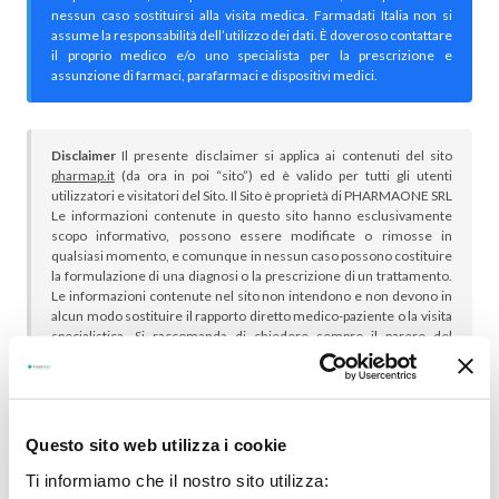
nessun caso sostituirsi alla visita medica. Farmadati Italia non si
assume la responsabilità dell’utilizzo dei dati. È doveroso contattare
il proprio medico e/o uno specialista per la prescrizione e
assunzione di farmaci, parafarmaci e dispositivi medici.
Disclaimer
Il presente disclaimer si applica ai contenuti del sito
pharmap.it
(da ora in poi “sito”) ed è valido per tutti gli utenti
utilizzatori e visitatori del Sito. Il Sito è proprietà di PHARMAONE SRL
Le informazioni contenute in questo sito hanno esclusivamente
scopo informativo, possono essere modificate o rimosse in
qualsiasi momento, e comunque in nessun caso possono costituire
la formulazione di una diagnosi o la prescrizione di un trattamento.
Le informazioni contenute nel sito non intendono e non devono in
alcun modo sostituire il rapporto diretto medico-paziente o la visita
specialistica. Si raccomanda di chiedere sempre il parere del
proprio medico curante e/o di specialisti riguardo qualsiasi
indicazione riportata. Se si hanno dubbi o quesiti sull’uso di un
medicinale è necessario consultare il proprio medico.
Questo sito web utilizza i cookie
Ti informiamo che il nostro sito utilizza: