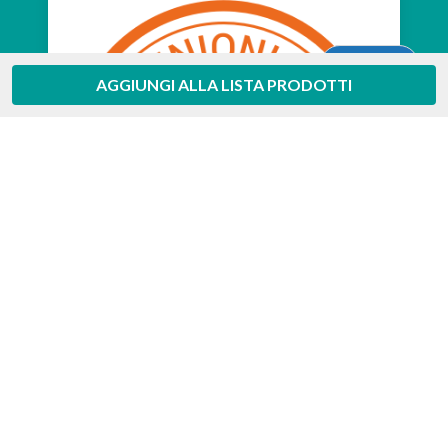
Aiuto
AGGIUNGI ALLA LISTA PRODOTTI
Feedaty
4.7
/
5
-
385
feedbacks