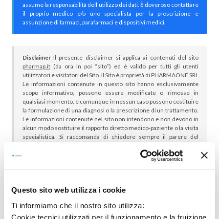
assume la responsabilità dell’utilizzo dei dati. È doveroso contattare
il proprio medico e/o uno specialista per la prescrizione e
assunzione di farmaci, parafarmaci e dispositivi medici.
Disclaimer
Il presente disclaimer si applica ai contenuti del sito
pharmap.it
(da ora in poi “sito”) ed è valido per tutti gli utenti
utilizzatori e visitatori del Sito. Il Sito è proprietà di PHARMAONE SRL
Le informazioni contenute in questo sito hanno esclusivamente
scopo informativo, possono essere modificate o rimosse in
qualsiasi momento, e comunque in nessun caso possono costituire
la formulazione di una diagnosi o la prescrizione di un trattamento.
Le informazioni contenute nel sito non intendono e non devono in
alcun modo sostituire il rapporto diretto medico-paziente o la visita
specialistica. Si raccomanda di chiedere sempre il parere del
proprio medico curante e/o di specialisti riguardo qualsiasi
indicazione riportata. Se si hanno dubbi o quesiti sull’uso di un
medicinale è necessario consultare il proprio medico.
Questo sito web utilizza i cookie
Ti informiamo che il nostro sito utilizza:
Cookie tecnici utilizzati per il funzionamento e la fruizione