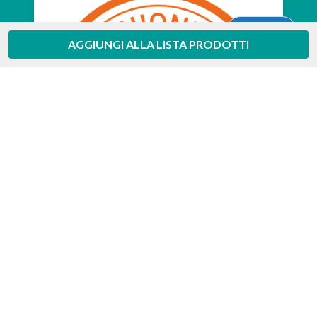
Aiuto
AGGIUNGI ALLA LISTA PRODOTTI
Feedaty
4.7
/
5
-
385
feedbacks