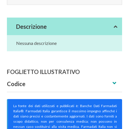
Descrizione
Nessuna descrizione
FOGLIETTO ILLUSTRATIVO
Codice
La fonte dei dati utilizzati e pubblicati è: Banche Dati Farmadati
Italia®. Farmadati Italia garantisce il massimo impegno affinché i
dati siano precisi e costantemente aggiornati. I dati sono forniti a
scopo didattico, non per consulenza medica; non possono in
nessun caso sostituirsi alla visita medica. Farmadati Italia non si