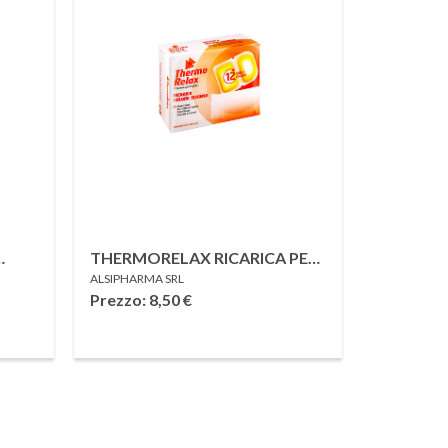
THERMORELAX RICARICA PER
ALSIPHARMA SRL
FASCIA DOLORE LOMBARE 6
Prezzo: 8,50
€
DISPOSITIVI
AUTORISCALDANTI