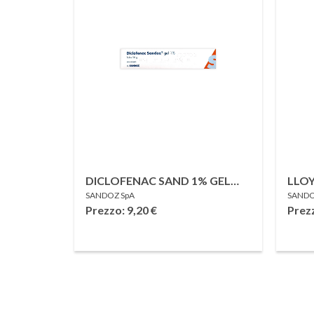
DICLOFENAC SAND 1% GEL
LLO
SANDOZ SpA
SANDO
USO TOPICO 50 G
Prezzo: 9,20
€
Prez