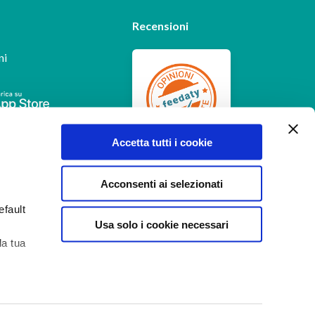
Recensioni
ni
Feedaty
4.7
/
5
Accetta tutti i cookie
-
385
feedbacks
Acconsenti ai selezionati
efault
Usa solo i cookie necessari
la tua