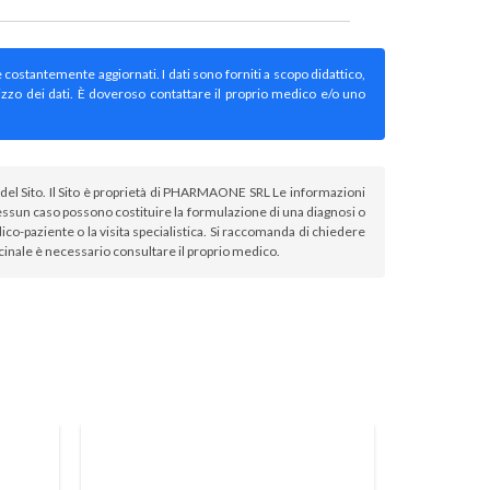
e costantemente aggiornati. I dati sono forniti a scopo didattico,
izzo dei dati. È doveroso contattare il proprio medico e/o uno
atori del Sito. Il Sito è proprietà di PHARMAONE SRL Le informazioni
sun caso possono costituire la formulazione di una diagnosi o
co-paziente o la visita specialistica. Si raccomanda di chiedere
icinale è necessario consultare il proprio medico.