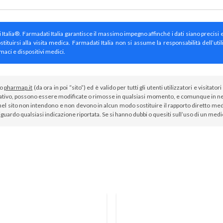
ti Italia®. Farmadati Italia garantisce il massimo impegno affinché i dati siano precisi 
irsi alla visita medica. Farmadati Italia non si assume la responsabilità dell’util
maci e dispositivi medici.
to
pharmap.it
(da ora in poi “sito”) ed è valido per tutti gli utenti utilizzatori e visit
tivo, possono essere modificate o rimosse in qualsiasi momento, e comunque in nes
el sito non intendono e non devono in alcun modo sostituire il rapporto diretto medi
iguardo qualsiasi indicazione riportata. Se si hanno dubbi o quesiti sull’uso di un med