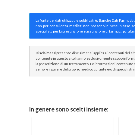
La fonte dei dati utilizzati e pubblicati è: Banche Dati Farmada
non per consulenza medica; non possono in nessun caso sostitu
specialista per la prescrizione e assunzione di farmaci, parafar
Disclaimer
Il presente disclaimer si applica ai contenuti del si
contenute in questo sito hanno esclusivamente scopo informa
la prescrizione di un trattamento. Le informazioni contenute n
sempre il parere del proprio medico curante e/o di specialisti r
In genere sono scelti insieme: