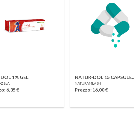
YDOL 1% GEL
NATUR-DOL 15 CAPSULE
Z SpA
NATURAMLA Srl
ACIDO-RESISTENTI
zo: 6,35
€
Prezzo: 16,00
€