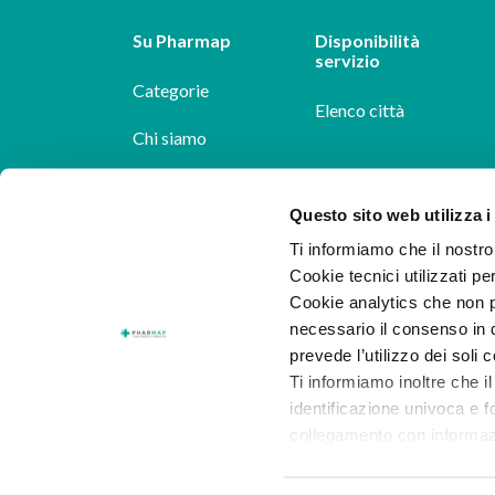
Su Pharmap
Disponibilità
servizio
Categorie
Elenco città
Chi siamo
Dicono di noi
Questo sito web utilizza i
Pharmap per i
Ti informiamo che il nostro 
farmacisti
Cookie tecnici utilizzati pe
Cookie analytics che non p
Il nostro blog
necessario il consenso in q
Lavora con noi
prevede l’utilizzo dei soli 
Ti informiamo inoltre che il
identificazione univoca e f
collegamento con informazion
consenso.