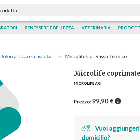
GRATORI
BENESSERE E BELLEZZA
VETERINARIA
PRODOTTI
Dolori artic...i e muscolari
Microlife Co...rasso Termico
Microlife coprimat
MICROLIFE AG
99,90
€
Prezzo:
Vuoi aggiungerlo
domicilio?