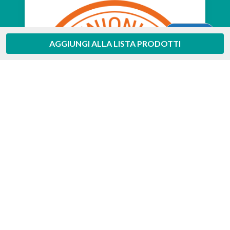
Aiuto
AGGIUNGI ALLA LISTA PRODOTTI
Feedaty
4.7
/
5
-
385
feedbacks