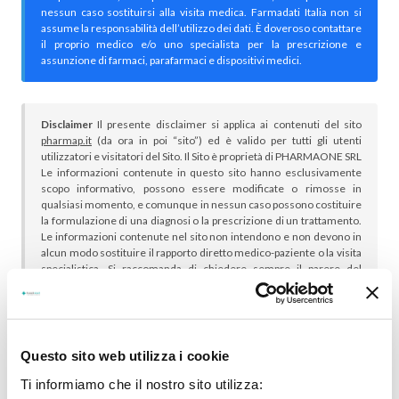
nessun caso sostituirsi alla visita medica. Farmadati Italia non si
assume la responsabilità dell’utilizzo dei dati. È doveroso contattare
il proprio medico e/o uno specialista per la prescrizione e
assunzione di farmaci, parafarmaci e dispositivi medici.
Disclaimer
Il presente disclaimer si applica ai contenuti del sito
pharmap.it
(da ora in poi “sito”) ed è valido per tutti gli utenti
utilizzatori e visitatori del Sito. Il Sito è proprietà di PHARMAONE SRL
Le informazioni contenute in questo sito hanno esclusivamente
scopo informativo, possono essere modificate o rimosse in
qualsiasi momento, e comunque in nessun caso possono costituire
la formulazione di una diagnosi o la prescrizione di un trattamento.
Le informazioni contenute nel sito non intendono e non devono in
alcun modo sostituire il rapporto diretto medico-paziente o la visita
specialistica. Si raccomanda di chiedere sempre il parere del
proprio medico curante e/o di specialisti riguardo qualsiasi
indicazione riportata. Se si hanno dubbi o quesiti sull’uso di un
medicinale è necessario consultare il proprio medico.
Questo sito web utilizza i cookie
Ti informiamo che il nostro sito utilizza: