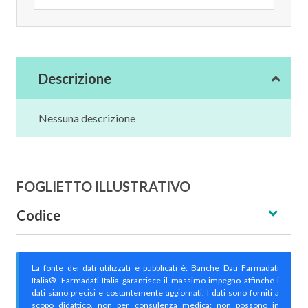
Descrizione
Nessuna descrizione
FOGLIETTO ILLUSTRATIVO
Codice
La fonte dei dati utilizzati e pubblicati è: Banche Dati Farmadati
Italia®. Farmadati Italia garantisce il massimo impegno affinché i
dati siano precisi e costantemente aggiornati. I dati sono forniti a
scopo didattico, non per consulenza medica; non possono in