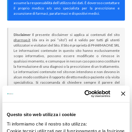
assume la responsabilità dell’utilizzo dei dati. È doveroso contattare
il proprio medico e/o uno specialista per la prescrizione e
assunzione di farmaci, parafarmaci e dispositivi medici.
Disclaimer
Il presente disclaimer si applica ai contenuti del sito
pharmap.it
(da ora in poi “sito”) ed è valido per tutti gli utenti
utilizzatori e visitatori del Sito. Il Sito è proprietà di PHARMAONE SRL
Le informazioni contenute in questo sito hanno esclusivamente
scopo informativo, possono essere modificate o rimosse in
qualsiasi momento, e comunque in nessun caso possono costituire
la formulazione di una diagnosi o la prescrizione di un trattamento.
Le informazioni contenute nel sito non intendono e non devono in
alcun modo sostituire il rapporto diretto medico-paziente o la visita
specialistica. Si raccomanda di chiedere sempre il parere del
proprio medico curante e/o di specialisti riguardo qualsiasi
indicazione riportata. Se si hanno dubbi o quesiti sull’uso di un
medicinale è necessario consultare il proprio medico.
Questo sito web utilizza i cookie
Ti informiamo che il nostro sito utilizza:
Cookie tecnici utilizzati per il funzionamento e la fruizione