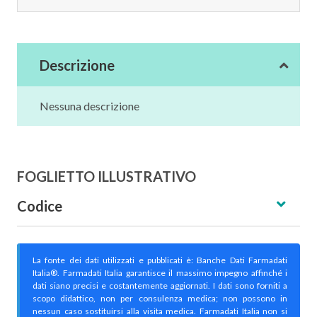
Descrizione
Nessuna descrizione
FOGLIETTO ILLUSTRATIVO
Codice
La fonte dei dati utilizzati e pubblicati è: Banche Dati Farmadati
Italia®. Farmadati Italia garantisce il massimo impegno affinché i
dati siano precisi e costantemente aggiornati. I dati sono forniti a
scopo didattico, non per consulenza medica; non possono in
nessun caso sostituirsi alla visita medica. Farmadati Italia non si