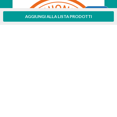
Aiuto
AGGIUNGI ALLA LISTA PRODOTTI
Feedaty
4.7
/
5
-
385
feedbacks