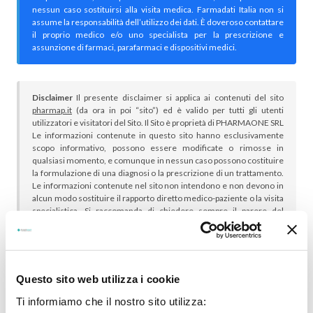
nessun caso sostituirsi alla visita medica. Farmadati Italia non si
assume la responsabilità dell’utilizzo dei dati. È doveroso contattare
il proprio medico e/o uno specialista per la prescrizione e
assunzione di farmaci, parafarmaci e dispositivi medici.
Disclaimer
Il presente disclaimer si applica ai contenuti del sito
pharmap.it
(da ora in poi “sito”) ed è valido per tutti gli utenti
utilizzatori e visitatori del Sito. Il Sito è proprietà di PHARMAONE SRL
Le informazioni contenute in questo sito hanno esclusivamente
scopo informativo, possono essere modificate o rimosse in
qualsiasi momento, e comunque in nessun caso possono costituire
la formulazione di una diagnosi o la prescrizione di un trattamento.
Le informazioni contenute nel sito non intendono e non devono in
alcun modo sostituire il rapporto diretto medico-paziente o la visita
specialistica. Si raccomanda di chiedere sempre il parere del
proprio medico curante e/o di specialisti riguardo qualsiasi
indicazione riportata. Se si hanno dubbi o quesiti sull’uso di un
medicinale è necessario consultare il proprio medico.
Questo sito web utilizza i cookie
Ti informiamo che il nostro sito utilizza: