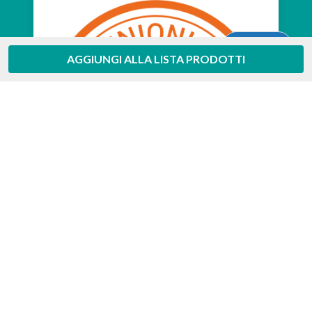
Aiuto
AGGIUNGI ALLA LISTA PRODOTTI
Feedaty
4.7
/
5
-
385
feedbacks