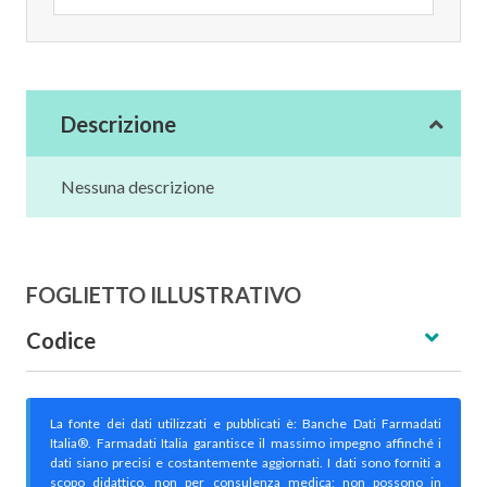
Descrizione
Nessuna descrizione
FOGLIETTO ILLUSTRATIVO
Codice
La fonte dei dati utilizzati e pubblicati è: Banche Dati Farmadati
Italia®. Farmadati Italia garantisce il massimo impegno affinché i
dati siano precisi e costantemente aggiornati. I dati sono forniti a
scopo didattico, non per consulenza medica; non possono in