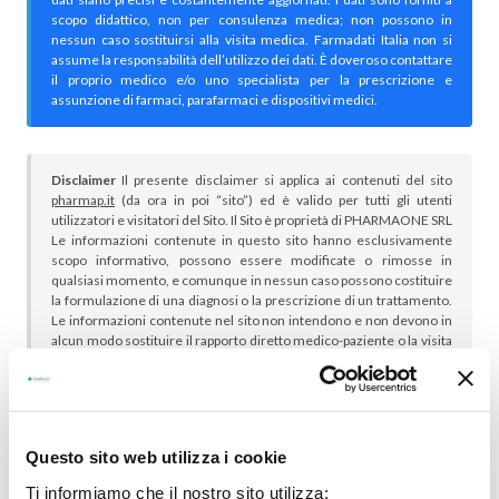
scopo didattico, non per consulenza medica; non possono in
nessun caso sostituirsi alla visita medica. Farmadati Italia non si
assume la responsabilità dell’utilizzo dei dati. È doveroso contattare
il proprio medico e/o uno specialista per la prescrizione e
assunzione di farmaci, parafarmaci e dispositivi medici.
Disclaimer
Il presente disclaimer si applica ai contenuti del sito
pharmap.it
(da ora in poi “sito”) ed è valido per tutti gli utenti
utilizzatori e visitatori del Sito. Il Sito è proprietà di PHARMAONE SRL
Le informazioni contenute in questo sito hanno esclusivamente
scopo informativo, possono essere modificate o rimosse in
qualsiasi momento, e comunque in nessun caso possono costituire
la formulazione di una diagnosi o la prescrizione di un trattamento.
Le informazioni contenute nel sito non intendono e non devono in
alcun modo sostituire il rapporto diretto medico-paziente o la visita
specialistica. Si raccomanda di chiedere sempre il parere del
proprio medico curante e/o di specialisti riguardo qualsiasi
indicazione riportata. Se si hanno dubbi o quesiti sull’uso di un
medicinale è necessario consultare il proprio medico.
Questo sito web utilizza i cookie
Ti informiamo che il nostro sito utilizza: