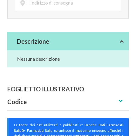
Descrizione
Nessuna descrizione
FOGLIETTO ILLUSTRATIVO
Codice
La fonte dei dati utilizzati e pubblicati è: Banche Dati Farmadati
Italia®. Farmadati Italia garantisce il massimo impegno affinché i
dati siano precisi e costantemente aggiornati. I dati sono forniti a