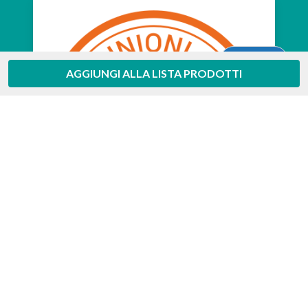
Aiuto
AGGIUNGI ALLA LISTA PRODOTTI
Feedaty
4.7
/
5
-
385
feedbacks