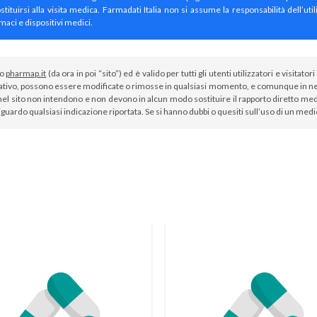
irsi alla visita medica. Farmadati Italia non si assume la responsabilità dell’util
maci e dispositivi medici.
to
pharmap.it
(da ora in poi “sito”) ed è valido per tutti gli utenti utilizzatori e visit
tivo, possono essere modificate o rimosse in qualsiasi momento, e comunque in nes
el sito non intendono e non devono in alcun modo sostituire il rapporto diretto medi
iguardo qualsiasi indicazione riportata. Se si hanno dubbi o quesiti sull’uso di un med