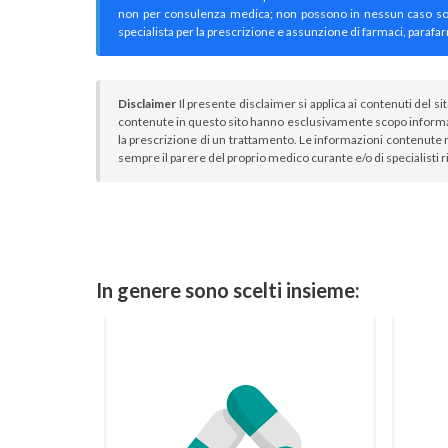
non per consulenza medica; non possono in nessun caso sostitu
specialista per la prescrizione e assunzione di farmaci, parafar
Disclaimer
Il presente disclaimer si applica ai contenuti del si
contenute in questo sito hanno esclusivamente scopo informa
la prescrizione di un trattamento. Le informazioni contenute n
sempre il parere del proprio medico curante e/o di specialisti r
In genere sono scelti insieme: