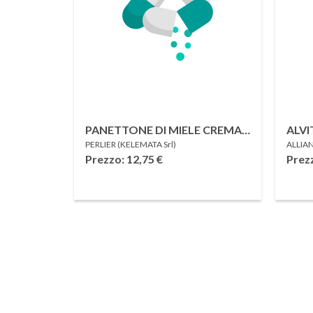
PANETTONE DI MIELE CREMA
ALVI
PERLIER (KELEMATA Srl)
ALLIAN
BAGNO DOCCIA 500 ML
2023
Prezzo: 12,75
€
Prez
CAR