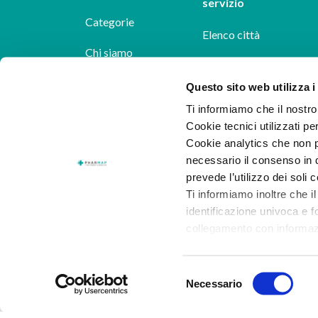
servizio
Categorie
Elenco città
Chi siamo
Dicono di noi
Questo sito web utilizza i
Ti informiamo che il nostro 
Pharmap per i
Cookie tecnici utilizzati pe
farmacisti
Cookie analytics che non p
necessario il consenso in q
Il nostro blog
prevede l’utilizzo dei soli 
Lavora con noi
Ti informiamo inoltre che il
identificazione univoca e f
collegamento con informazion
consenso.
Selezione
Al presente
link
puoi trovar
Necessario
del
dettaglio dei cookie di prof
consenso