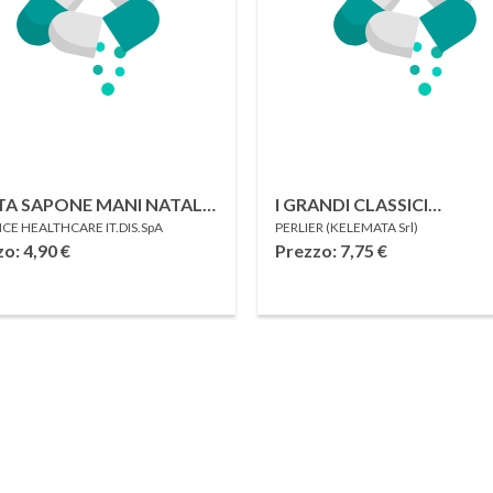
TA SAPONE MANI NATALE
I GRANDI CLASSICI
CE HEALTHCARE IT.DIS.SpA
PERLIER (KELEMATA Srl)
 MANDARINO E
COFANETTO BAGNO
zo: 4,90
€
Prezzo: 7,75
€
DAMOMO 250 ML
SCHIUMA SANDALO KAS
500 ML