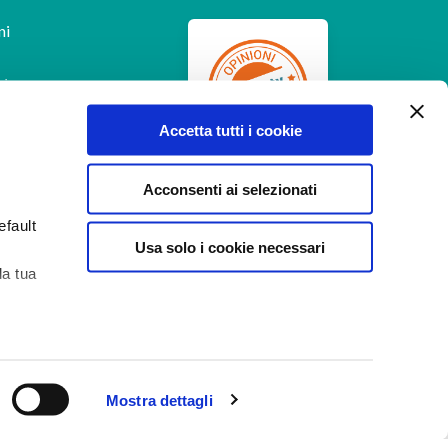
ni
Accetta tutti i cookie
Feedaty
4.7
/
5
-
385
Acconsenti ai selezionati
feedbacks
efault
Usa solo i cookie necessari
la tua
Aiuto
 di
Mostra dettagli