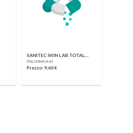
SANITEC SKIN LAB TOTAL
ITALCHIMICA Srl
BODY SAPONE CON
Prezzo: 9,60
€
HMIR
GLICERINA 1 LITRO