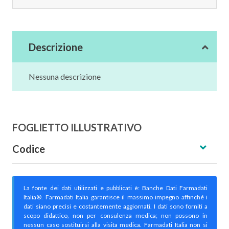
Descrizione
Nessuna descrizione
FOGLIETTO ILLUSTRATIVO
Codice
La fonte dei dati utilizzati e pubblicati è: Banche Dati Farmadati
Italia®. Farmadati Italia garantisce il massimo impegno affinché i
dati siano precisi e costantemente aggiornati. I dati sono forniti a
scopo didattico, non per consulenza medica; non possono in
nessun caso sostituirsi alla visita medica. Farmadati Italia non si