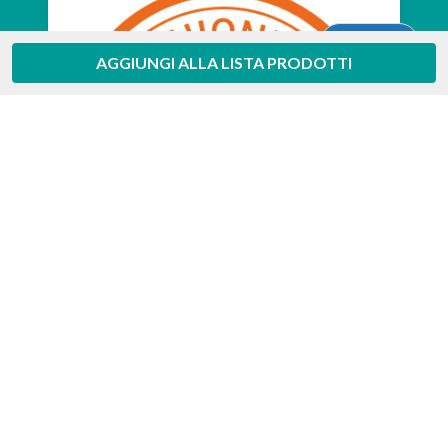
Aiuto
AGGIUNGI ALLA LISTA PRODOTTI
Feedaty
4.7
/
5
-
385
feedbacks