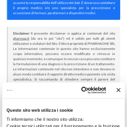
assume la responsabilità dell’utilizzo dei dati. È doveroso contattare
il proprio medico e/o uno specialista per la prescrizione e
assunzione di farmaci, parafarmaci e dispositivi medici.
Disclaimer
Il presente disclaimer si applica ai contenuti del sito
pharmap.it
(da ora in poi “sito”) ed è valido per tutti gli utenti
utilizzatori e visitatori del Sito. Il Sito è proprietà di PHARMAONE SRL
Le informazioni contenute in questo sito hanno esclusivamente
scopo informativo, possono essere modificate o rimosse in
qualsiasi momento, e comunque in nessun caso possono costituire
la formulazione di una diagnosi o la prescrizione di un trattamento.
Le informazioni contenute nel sito non intendono e non devono in
alcun modo sostituire il rapporto diretto medico-paziente o la visita
specialistica. Si raccomanda di chiedere sempre il parere del
proprio medico curante e/o di specialisti riguardo qualsiasi
indicazione riportata. Se si hanno dubbi o quesiti sull’uso di un
medicinale è necessario consultare il proprio medico.
Questo sito web utilizza i cookie
Ti informiamo che il nostro sito utilizza:
Cookie tecnici utilizzati per il funzionamento e la fruizione