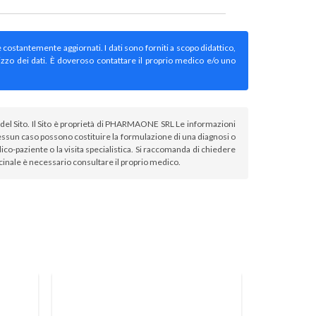
e costantemente aggiornati. I dati sono forniti a scopo didattico,
izzo dei dati. È doveroso contattare il proprio medico e/o uno
atori del Sito. Il Sito è proprietà di PHARMAONE SRL Le informazioni
sun caso possono costituire la formulazione di una diagnosi o
co-paziente o la visita specialistica. Si raccomanda di chiedere
icinale è necessario consultare il proprio medico.