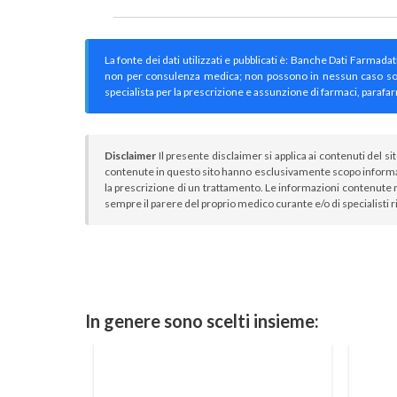
La fonte dei dati utilizzati e pubblicati è: Banche Dati Farmada
non per consulenza medica; non possono in nessun caso sostitu
specialista per la prescrizione e assunzione di farmaci, parafar
Disclaimer
Il presente disclaimer si applica ai contenuti del si
contenute in questo sito hanno esclusivamente scopo informa
la prescrizione di un trattamento. Le informazioni contenute n
sempre il parere del proprio medico curante e/o di specialisti r
In genere sono scelti insieme: