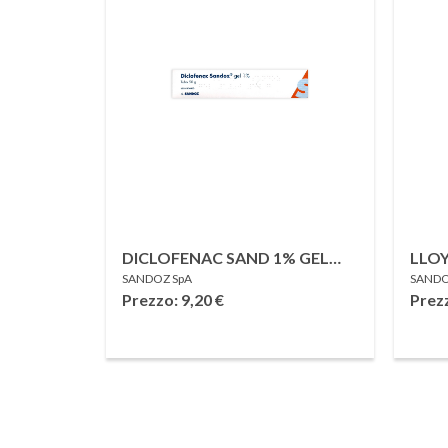
DICLOFENAC SAND 1% GEL
LLO
SANDOZ SpA
SANDO
USO TOPICO 50 G
Prezzo: 9,20
€
Prez