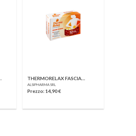
THERMORELAX FASCIA
ALSIPHARMA SRL
LOMBARE DOLORE
Prezzo: 14,90
€
SCHIENA+4 DISPOSITIVI
AUTORISCALDANTI