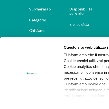
Su Pharmap
Disponibilità
servizio
Categorie
Elenco città
Chi siamo
Dicono di noi
Questo sito web utilizza i
Pharmap per i
Ti informiamo che il nostro 
farmacisti
Cookie tecnici utilizzati pe
Cookie analytics che non p
Il nostro blog
necessario il consenso in q
Lavora con noi
prevede l’utilizzo dei soli 
Ti informiamo inoltre che il
identificazione univoca e f
collegamento con informazion
consenso.