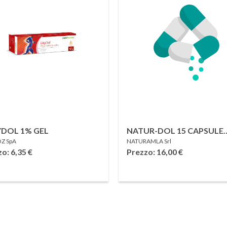
YDOL 1% GEL
NATUR-DOL 15 CAPSULE
Z SpA
NATURAMLA Srl
ACIDO-RESISTENTI
zo: 6,35
€
Prezzo: 16,00
€