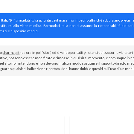
ti Italia®. Farmadati Italia garantisce il massimo impegno affinché i dati siano precisi 
irsi alla visita medica. Farmadati Italia non si assume la responsabilità dell’util
maci e dispositivi medici.
to
pharmap.it
(da ora in poi “sito”) ed è valido per tutti gli utenti utilizzatori e visit
tivo, possono essere modificate o rimosse in qualsiasi momento, e comunque in nes
el sito non intendono e non devono in alcun modo sostituire il rapporto diretto medi
iguardo qualsiasi indicazione riportata. Se si hanno dubbi o quesiti sull’uso di un med