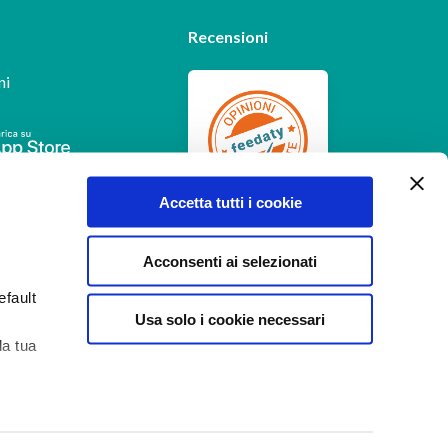
Recensioni
ni
Feedaty
4.7
/
5
Accetta tutti i cookie
-
385
feedbacks
Acconsenti ai selezionati
efault
Usa solo i cookie necessari
la tua