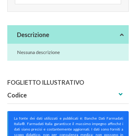
Descrizione
Nessuna descrizione
FOGLIETTO ILLUSTRATIVO
Codice
La fonte dei dati utilizzati e pubblicati è: Banche Dati Farmadati
Italia®. Farmadati Italia garantisce il massimo impegno affinché i
dati siano precisi e costantemente aggiornati. I dati sono forniti a
scopo didattico, non per consulenza medica; non possono in