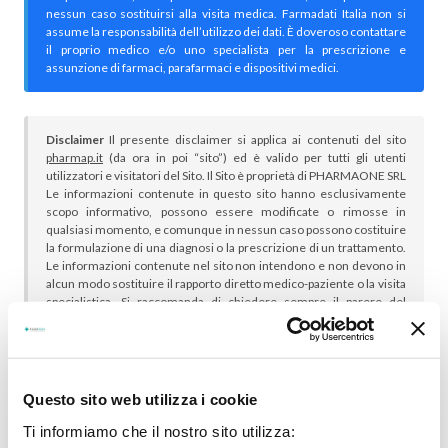
nessun caso sostituirsi alla visita medica. Farmadati Italia non si
assume la responsabilità dell’utilizzo dei dati. È doveroso contattare
il proprio medico e/o uno specialista per la prescrizione e
assunzione di farmaci, parafarmaci e dispositivi medici.
Disclaimer
Il presente disclaimer si applica ai contenuti del sito
pharmap.it
(da ora in poi “sito”) ed è valido per tutti gli utenti
utilizzatori e visitatori del Sito. Il Sito è proprietà di PHARMAONE SRL
Le informazioni contenute in questo sito hanno esclusivamente
scopo informativo, possono essere modificate o rimosse in
qualsiasi momento, e comunque in nessun caso possono costituire
la formulazione di una diagnosi o la prescrizione di un trattamento.
Le informazioni contenute nel sito non intendono e non devono in
alcun modo sostituire il rapporto diretto medico-paziente o la visita
specialistica. Si raccomanda di chiedere sempre il parere del
proprio medico curante e/o di specialisti riguardo qualsiasi
indicazione riportata. Se si hanno dubbi o quesiti sull’uso di un
medicinale è necessario consultare il proprio medico.
Questo sito web utilizza i cookie
Ti informiamo che il nostro sito utilizza: