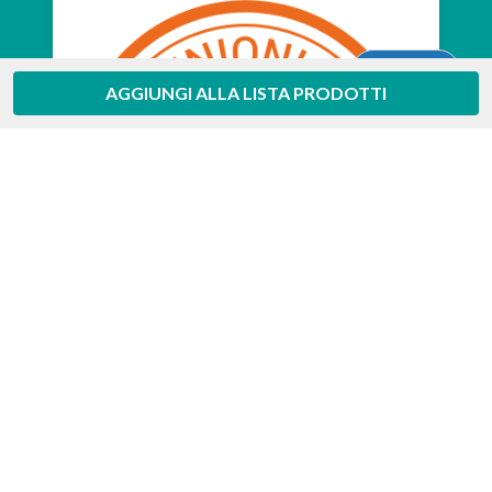
Aiuto
AGGIUNGI ALLA LISTA PRODOTTI
Feedaty
4.7
/
5
-
385
feedbacks