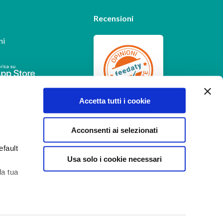
Recensioni
ni
Feedaty
4.7
/
5
Accetta tutti i cookie
-
385
feedbacks
Acconsenti ai selezionati
efault
Usa solo i cookie necessari
la tua