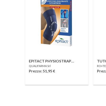
EPITACT PHYSIOSTRAP
TUTORE PER I
QUALIFARMA Srl
RO+TEN
GONARTROSI TAGLIA S
ROT
Prezzo: 51,95
€
Prez
MED