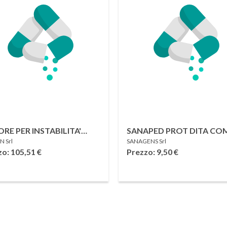
NSTABILITA'
SANAPED PROT DITA COM
 Srl
SANAGENS Srl
ULEA GENUFIT16 DESTRO
zo: 105,51
€
Prezzo: 9,50
€
IUM