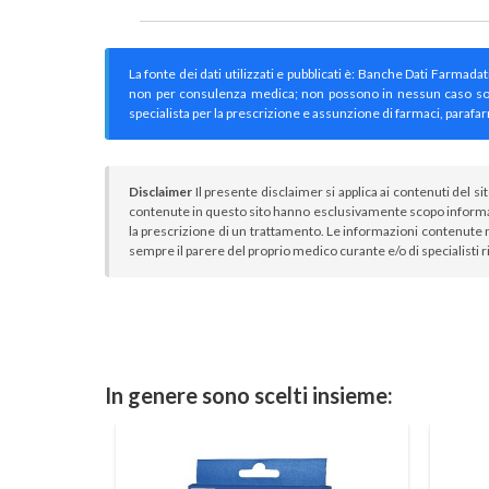
La fonte dei dati utilizzati e pubblicati è: Banche Dati Farmada
non per consulenza medica; non possono in nessun caso sostitu
specialista per la prescrizione e assunzione di farmaci, parafar
Disclaimer
Il presente disclaimer si applica ai contenuti del si
contenute in questo sito hanno esclusivamente scopo informa
la prescrizione di un trattamento. Le informazioni contenute n
sempre il parere del proprio medico curante e/o di specialisti r
In genere sono scelti insieme: