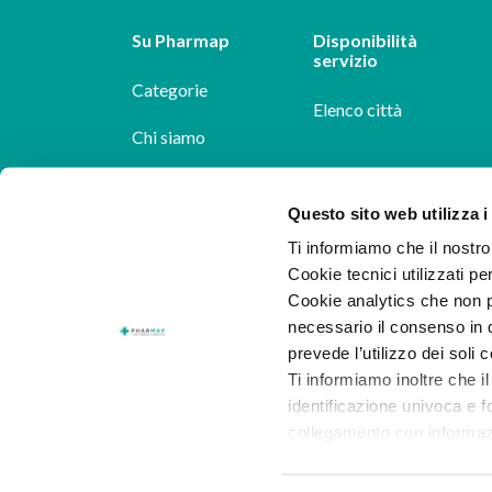
Su Pharmap
Disponibilità
servizio
Categorie
Elenco città
Chi siamo
Dicono di noi
Questo sito web utilizza i
Pharmap per i
Ti informiamo che il nostro 
farmacisti
Cookie tecnici utilizzati pe
Cookie analytics che non p
Il nostro blog
necessario il consenso in q
Lavora con noi
prevede l’utilizzo dei soli 
Ti informiamo inoltre che il
identificazione univoca e f
collegamento con informazion
consenso.