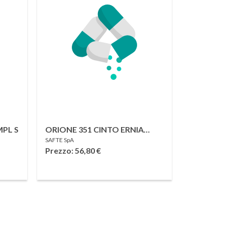
PL S
ORIONE 351 CINTO ERNIA
SAFTE SpA
MONOLATERALE CON
Prezzo: 56,80
€
PELOTTA GRIGIO E BLU
SINISTRO 6