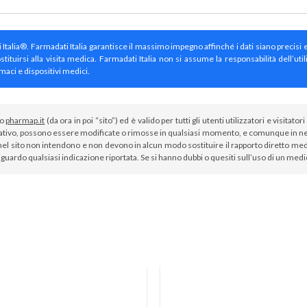
ti Italia®. Farmadati Italia garantisce il massimo impegno affinché i dati siano precisi 
irsi alla visita medica. Farmadati Italia non si assume la responsabilità dell’util
maci e dispositivi medici.
to
pharmap.it
(da ora in poi “sito”) ed è valido per tutti gli utenti utilizzatori e visit
tivo, possono essere modificate o rimosse in qualsiasi momento, e comunque in nes
el sito non intendono e non devono in alcun modo sostituire il rapporto diretto medi
iguardo qualsiasi indicazione riportata. Se si hanno dubbi o quesiti sull’uso di un med