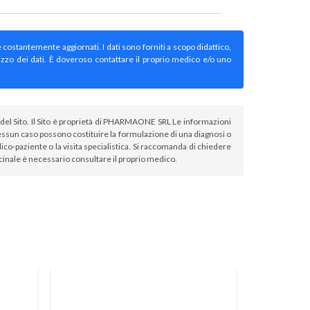
e costantemente aggiornati. I dati sono forniti a scopo didattico,
izzo dei dati. È doveroso contattare il proprio medico e/o uno
atori del Sito. Il Sito è proprietà di PHARMAONE SRL Le informazioni
sun caso possono costituire la formulazione di una diagnosi o
co-paziente o la visita specialistica. Si raccomanda di chiedere
icinale è necessario consultare il proprio medico.