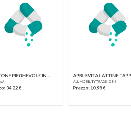
ONE PIEGHEVOLE IN
APRI-SVITA LATTINE TAPP
SpA
ALL MOBILITY TRADING Srl
MINIO FANTASIA
ALLMOBILITY
zo: 34,22
€
Prezzo: 10,98
€
HMERE