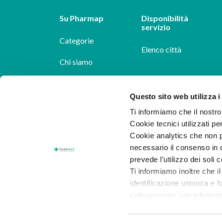
Su Pharmap
Disponibilità
servizio
Categorie
Elenco città
Chi siamo
Dicono di noi
Questo sito web utilizza i
Pharmap per i
Ti informiamo che il nostro 
farmacisti
Cookie tecnici utilizzati pe
Cookie analytics che non p
Il nostro blog
necessario il consenso in q
Lavora con noi
prevede l’utilizzo dei soli 
Ti informiamo inoltre che il
identificazione univoca e f
collegamento con informazion
consenso.