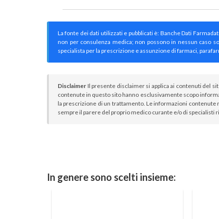
La fonte dei dati utilizzati e pubblicati è: Banche Dati Farmada
non per consulenza medica; non possono in nessun caso sostitu
specialista per la prescrizione e assunzione di farmaci, parafar
Disclaimer
Il presente disclaimer si applica ai contenuti del si
contenute in questo sito hanno esclusivamente scopo informa
la prescrizione di un trattamento. Le informazioni contenute n
sempre il parere del proprio medico curante e/o di specialisti r
In genere sono scelti insieme: