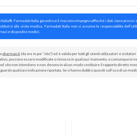
ti Italia®. Farmadati Italia garantisce il massimo impegno affinché i dati siano precisi 
irsi alla visita medica. Farmadati Italia non si assume la responsabilità dell’util
maci e dispositivi medici.
to
pharmap.it
(da ora in poi “sito”) ed è valido per tutti gli utenti utilizzatori e visit
tivo, possono essere modificate o rimosse in qualsiasi momento, e comunque in nes
el sito non intendono e non devono in alcun modo sostituire il rapporto diretto medi
iguardo qualsiasi indicazione riportata. Se si hanno dubbi o quesiti sull’uso di un med