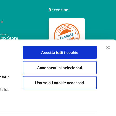
Recensioni
ni
Feedaty
4.7
/
5
Accetta tutti i cookie
-
385
feedbacks
Acconsenti ai selezionati
efault
Usa solo i cookie necessari
la tua