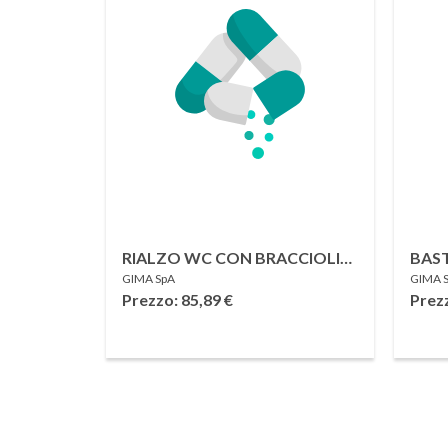
RIALZO WC CON BRACCIOLI
BAST
GIMA SpA
GIMA 
RECLINABILI 12,5 CM
ALLU
Prezzo: 85,89
€
Prez
CAS