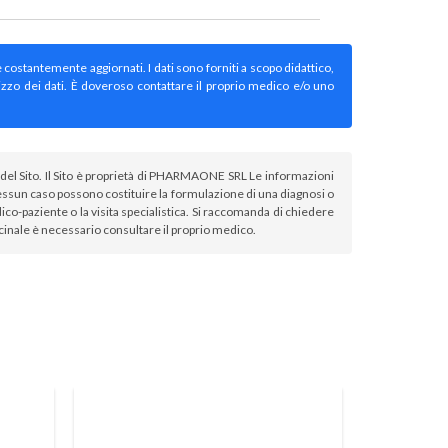
e costantemente aggiornati. I dati sono forniti a scopo didattico,
izzo dei dati. È doveroso contattare il proprio medico e/o uno
atori del Sito. Il Sito è proprietà di PHARMAONE SRL Le informazioni
sun caso possono costituire la formulazione di una diagnosi o
co-paziente o la visita specialistica. Si raccomanda di chiedere
icinale è necessario consultare il proprio medico.