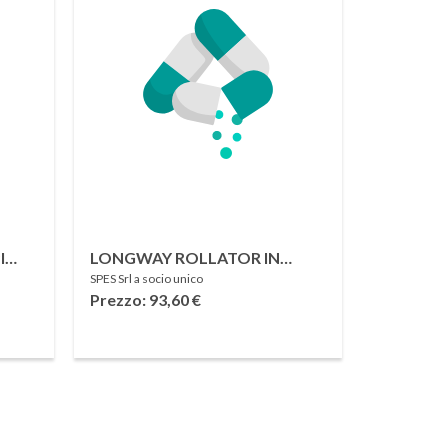
I
LONGWAY ROLLATOR IN
SPES Srl a socio unico
ACCIAIO VERNICIATO 4 RUOTE
Prezzo: 93,60
€