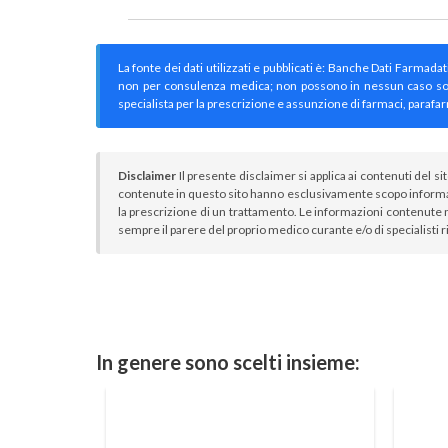
La fonte dei dati utilizzati e pubblicati è: Banche Dati Farmada
non per consulenza medica; non possono in nessun caso sostitu
specialista per la prescrizione e assunzione di farmaci, parafar
Disclaimer
Il presente disclaimer si applica ai contenuti del si
contenute in questo sito hanno esclusivamente scopo informa
la prescrizione di un trattamento. Le informazioni contenute n
sempre il parere del proprio medico curante e/o di specialisti r
In genere sono scelti insieme: