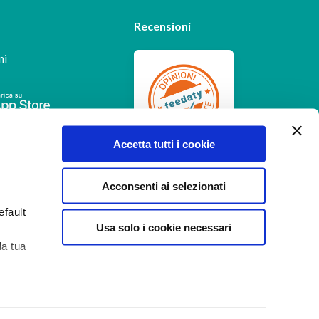
Recensioni
ni
Feedaty
4.7
/
5
Accetta tutti i cookie
-
385
feedbacks
Acconsenti ai selezionati
efault
Usa solo i cookie necessari
la tua