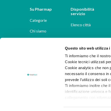
Su Pharmap
Disponibilità
servizio
Categorie
Elenco città
Chi siamo
Dicono di noi
Questo sito web utilizza i
Pharmap per i
Ti informiamo che il nostro 
farmacisti
Cookie tecnici utilizzati pe
Cookie analytics che non p
Il nostro blog
necessario il consenso in q
Lavora con noi
prevede l’utilizzo dei soli 
Ti informiamo inoltre che il
identificazione univoca e f
collegamento con informazion
consenso.