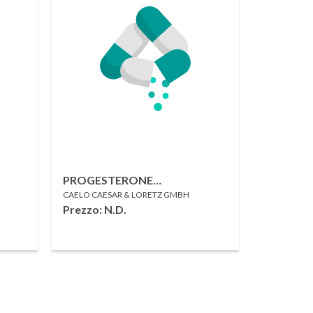
PROGESTERONE
CAELO CAESAR & LORETZ GMBH
MICRONIZZATO 5G
Prezzo: N.D.