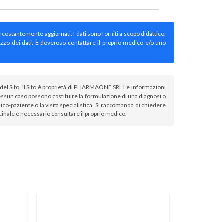
e costantemente aggiornati. I dati sono forniti a scopo didattico,
izzo dei dati. È doveroso contattare il proprio medico e/o uno
atori del Sito. Il Sito è proprietà di PHARMAONE SRL Le informazioni
sun caso possono costituire la formulazione di una diagnosi o
co-paziente o la visita specialistica. Si raccomanda di chiedere
icinale è necessario consultare il proprio medico.