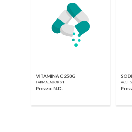
VITAMINA C 250G
SOD
FARMALABOR Srl
ACEF 
100
Prezzo: N.D.
Prezz