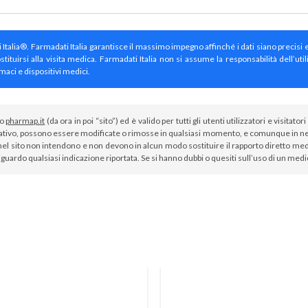
ti Italia®. Farmadati Italia garantisce il massimo impegno affinché i dati siano precisi 
irsi alla visita medica. Farmadati Italia non si assume la responsabilità dell’util
maci e dispositivi medici.
to
pharmap.it
(da ora in poi “sito”) ed è valido per tutti gli utenti utilizzatori e visit
tivo, possono essere modificate o rimosse in qualsiasi momento, e comunque in nes
el sito non intendono e non devono in alcun modo sostituire il rapporto diretto medi
iguardo qualsiasi indicazione riportata. Se si hanno dubbi o quesiti sull’uso di un med