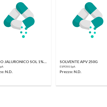
IO JALURONICO SOL 1%
SOLVENTE APV 250G
SpA
ESPERIS SpA
G
o: N.D.
Prezzo: N.D.