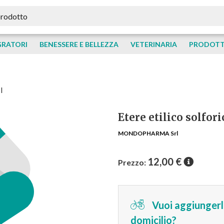
GRATORI
BENESSERE E BELLEZZA
VETERINARIA
PRODOTTI
l
Etere etilico solfor
MONDOPHARMA Srl
12,00
€
Prezzo:
Vuoi aggiungerlo
domicilio?