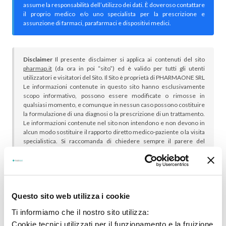
assume la responsabilità dell’utilizzo dei dati. È doveroso contattare
il proprio medico e/o uno specialista per la prescrizione e
assunzione di farmaci, parafarmaci e dispositivi medici.
Disclaimer
Il presente disclaimer si applica ai contenuti del sito
pharmap.it
(da ora in poi “sito”) ed è valido per tutti gli utenti
utilizzatori e visitatori del Sito. Il Sito è proprietà di PHARMAONE SRL
Le informazioni contenute in questo sito hanno esclusivamente
scopo informativo, possono essere modificate o rimosse in
qualsiasi momento, e comunque in nessun caso possono costituire
la formulazione di una diagnosi o la prescrizione di un trattamento.
Le informazioni contenute nel sito non intendono e non devono in
alcun modo sostituire il rapporto diretto medico-paziente o la visita
specialistica. Si raccomanda di chiedere sempre il parere del
proprio medico curante e/o di specialisti riguardo qualsiasi
indicazione riportata. Se si hanno dubbi o quesiti sull’uso di un
medicinale è necessario consultare il proprio medico.
Questo sito web utilizza i cookie
Ti informiamo che il nostro sito utilizza:
Cookie tecnici utilizzati per il funzionamento e la fruizione