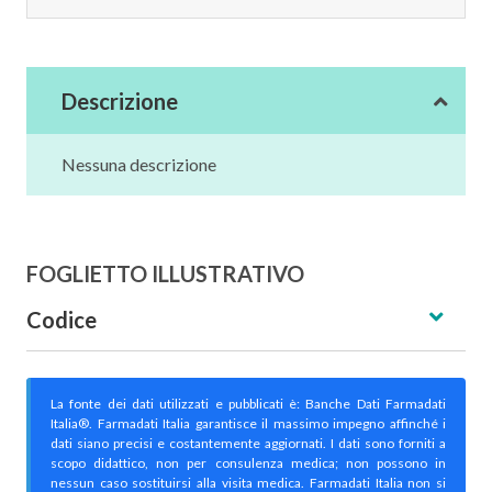
Descrizione
Nessuna descrizione
FOGLIETTO ILLUSTRATIVO
Codice
La fonte dei dati utilizzati e pubblicati è: Banche Dati Farmadati
Italia®. Farmadati Italia garantisce il massimo impegno affinché i
dati siano precisi e costantemente aggiornati. I dati sono forniti a
scopo didattico, non per consulenza medica; non possono in
nessun caso sostituirsi alla visita medica. Farmadati Italia non si