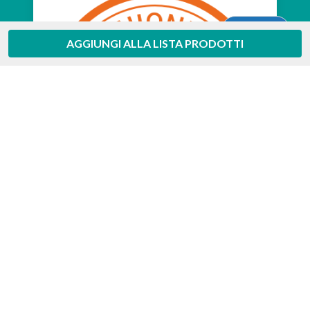
Aiuto
AGGIUNGI ALLA LISTA PRODOTTI
Feedaty
4.7
/
5
-
385
feedbacks