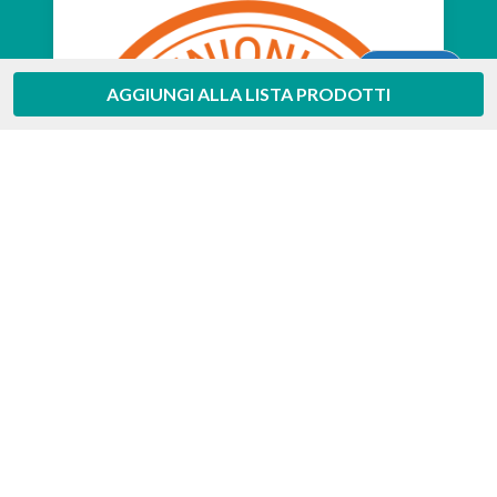
Aiuto
AGGIUNGI ALLA LISTA PRODOTTI
Feedaty
4.7
/
5
-
385
feedbacks