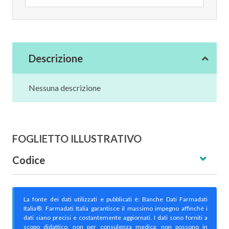
Descrizione
Nessuna descrizione
FOGLIETTO ILLUSTRATIVO
Codice
La fonte dei dati utilizzati e pubblicati è: Banche Dati Farmadati
Italia®. Farmadati Italia garantisce il massimo impegno affinché i
dati siano precisi e costantemente aggiornati. I dati sono forniti a
scopo didattico, non per consulenza medica; non possono in