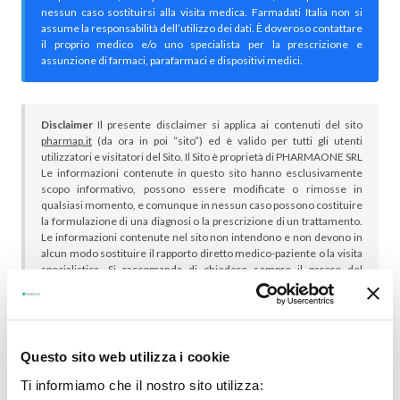
nessun caso sostituirsi alla visita medica. Farmadati Italia non si
assume la responsabilità dell’utilizzo dei dati. È doveroso contattare
il proprio medico e/o uno specialista per la prescrizione e
assunzione di farmaci, parafarmaci e dispositivi medici.
Disclaimer
Il presente disclaimer si applica ai contenuti del sito
pharmap.it
(da ora in poi “sito”) ed è valido per tutti gli utenti
utilizzatori e visitatori del Sito. Il Sito è proprietà di PHARMAONE SRL
Le informazioni contenute in questo sito hanno esclusivamente
scopo informativo, possono essere modificate o rimosse in
qualsiasi momento, e comunque in nessun caso possono costituire
la formulazione di una diagnosi o la prescrizione di un trattamento.
Le informazioni contenute nel sito non intendono e non devono in
alcun modo sostituire il rapporto diretto medico-paziente o la visita
specialistica. Si raccomanda di chiedere sempre il parere del
proprio medico curante e/o di specialisti riguardo qualsiasi
indicazione riportata. Se si hanno dubbi o quesiti sull’uso di un
medicinale è necessario consultare il proprio medico.
Questo sito web utilizza i cookie
Ti informiamo che il nostro sito utilizza: