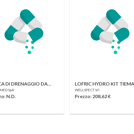
A DI DRENAGGIO DA
LOFRIC HYDRO KIT TIEM
MED SpA
WELLSPECT Srl
TO PER INCONTINENZA
40CM CH14 30 PEZZI
o: N.D.
Prezzo: 208,62
€
RDRAIN-VIA' NON
ILE SFUSA CON
INETTO SECURDRAIN
ENZA 2 LITRI DA 130CM