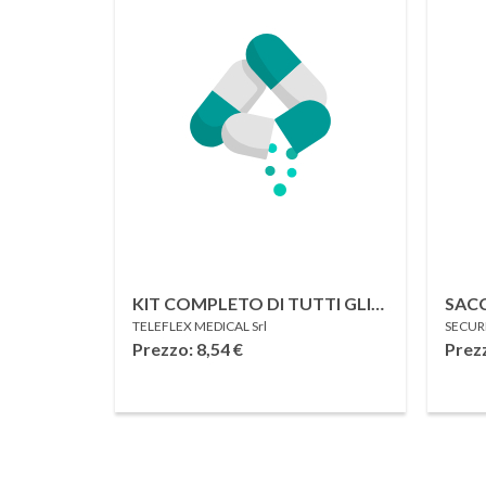
KIT COMPLETO DI TUTTI GLI
SACC
TELEFLEX MEDICAL Srl
SECUR
ACCESSORI PER POSIZIONARE
LET
Prezzo: 8,54
€
Prezz
UN CATETERE VESCICALE A
SECU
PERMANENZA STERILE 1
STER
PEZZO
RUB
CAPI