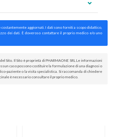
e costantemente aggiornati. I dati sono forniti a scopo didattico,
izzo dei dati. È doveroso contattare il proprio medico e/o uno
atori del Sito. Il Sito è proprietà di PHARMAONE SRL Le informazioni
sun caso possono costituire la formulazione di una diagnosi o
co-paziente o la visita specialistica. Si raccomanda di chiedere
icinale è necessario consultare il proprio medico.