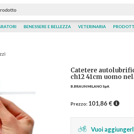
GRATORI
BENESSERE E BELLEZZA
VETERINARIA
PRODOTTI
zzi
Catetere autolubrific
ch12 41cm uomo nel
B.BRAUN MILANO SpA
101,86
€
Prezzo:
Vuoi aggiungerlo