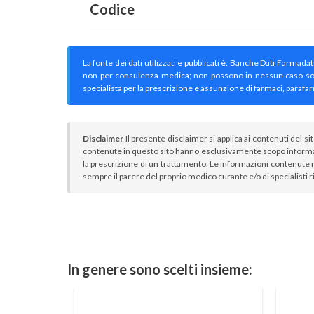
Codice
La fonte dei dati utilizzati e pubblicati è: Banche Dati Farmada
non per consulenza medica; non possono in nessun caso sostitu
specialista per la prescrizione e assunzione di farmaci, parafar
Disclaimer
Il presente disclaimer si applica ai contenuti del si
contenute in questo sito hanno esclusivamente scopo informa
la prescrizione di un trattamento. Le informazioni contenute n
sempre il parere del proprio medico curante e/o di specialisti r
In genere sono scelti insieme: