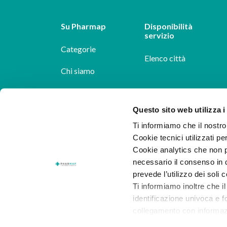
Su Pharmap
Disponibilità
servizio
Categorie
Elenco città
Chi siamo
Dicono di noi
Questo sito web utilizza i
Pharmap per i
Ti informiamo che il nostro 
farmacisti
Cookie tecnici utilizzati pe
Il nostro blog
Cookie analytics che non p
necessario il consenso in q
Lavora con noi
prevede l’utilizzo dei soli 
Ti informiamo inoltre che il
identificazione univoca e f
collegamento con informazion
consenso.