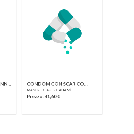
ANN
CONDOM CON SCARICO
MANFRED SAUER ITALIA Srl
SOTTILE 35MM 30 PEZZI
Prezzo: 41,60
€