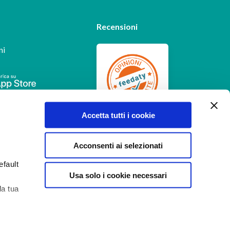
Recensioni
ni
Feedaty
4.7
/
5
Accetta tutti i cookie
-
385
feedbacks
Acconsenti ai selezionati
efault
Usa solo i cookie necessari
la tua