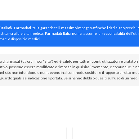
ti Italia®. Farmadati Italia garantisce il massimo impegno affinché i dati siano precisi 
irsi alla visita medica. Farmadati Italia non si assume la responsabilità dell’util
maci e dispositivi medici.
to
pharmap.it
(da ora in poi “sito”) ed è valido per tutti gli utenti utilizzatori e visit
tivo, possono essere modificate o rimosse in qualsiasi momento, e comunque in nes
el sito non intendono e non devono in alcun modo sostituire il rapporto diretto medi
iguardo qualsiasi indicazione riportata. Se si hanno dubbi o quesiti sull’uso di un med