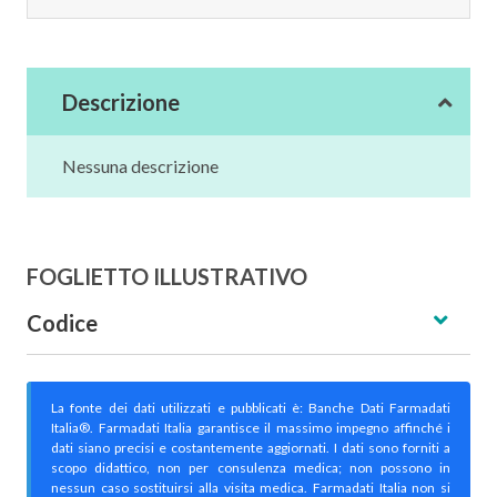
Descrizione
Nessuna descrizione
FOGLIETTO ILLUSTRATIVO
Codice
La fonte dei dati utilizzati e pubblicati è: Banche Dati Farmadati
Italia®. Farmadati Italia garantisce il massimo impegno affinché i
dati siano precisi e costantemente aggiornati. I dati sono forniti a
scopo didattico, non per consulenza medica; non possono in
nessun caso sostituirsi alla visita medica. Farmadati Italia non si