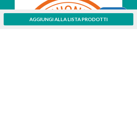
Aiuto
AGGIUNGI ALLA LISTA PRODOTTI
Feedaty
4.7
/
5
-
385
feedbacks