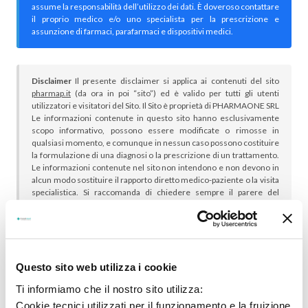
assume la responsabilità dell’utilizzo dei dati. È doveroso contattare
il proprio medico e/o uno specialista per la prescrizione e
assunzione di farmaci, parafarmaci e dispositivi medici.
Disclaimer
Il presente disclaimer si applica ai contenuti del sito
pharmap.it
(da ora in poi “sito”) ed è valido per tutti gli utenti
utilizzatori e visitatori del Sito. Il Sito è proprietà di PHARMAONE SRL
Le informazioni contenute in questo sito hanno esclusivamente
scopo informativo, possono essere modificate o rimosse in
qualsiasi momento, e comunque in nessun caso possono costituire
la formulazione di una diagnosi o la prescrizione di un trattamento.
Le informazioni contenute nel sito non intendono e non devono in
alcun modo sostituire il rapporto diretto medico-paziente o la visita
specialistica. Si raccomanda di chiedere sempre il parere del
proprio medico curante e/o di specialisti riguardo qualsiasi
indicazione riportata. Se si hanno dubbi o quesiti sull’uso di un
medicinale è necessario consultare il proprio medico.
Questo sito web utilizza i cookie
Ti informiamo che il nostro sito utilizza:
Cookie tecnici utilizzati per il funzionamento e la fruizione