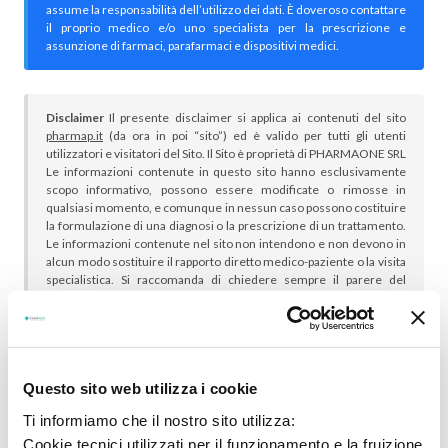
assume la responsabilità dell’utilizzo dei dati. È doveroso contattare
il proprio medico e/o uno specialista per la prescrizione e
assunzione di farmaci, parafarmaci e dispositivi medici.
Disclaimer
Il presente disclaimer si applica ai contenuti del sito
pharmap.it
(da ora in poi “sito”) ed è valido per tutti gli utenti
utilizzatori e visitatori del Sito. Il Sito è proprietà di PHARMAONE SRL
Le informazioni contenute in questo sito hanno esclusivamente
scopo informativo, possono essere modificate o rimosse in
qualsiasi momento, e comunque in nessun caso possono costituire
la formulazione di una diagnosi o la prescrizione di un trattamento.
Le informazioni contenute nel sito non intendono e non devono in
alcun modo sostituire il rapporto diretto medico-paziente o la visita
specialistica. Si raccomanda di chiedere sempre il parere del
proprio medico curante e/o di specialisti riguardo qualsiasi
indicazione riportata. Se si hanno dubbi o quesiti sull’uso di un
medicinale è necessario consultare il proprio medico.
Questo sito web utilizza i cookie
Ti informiamo che il nostro sito utilizza:
Cookie tecnici utilizzati per il funzionamento e la fruizione