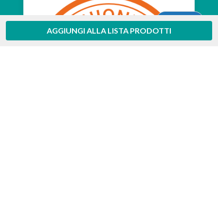
Aiuto
AGGIUNGI ALLA LISTA PRODOTTI
Feedaty
4.7
/
5
-
385
feedbacks