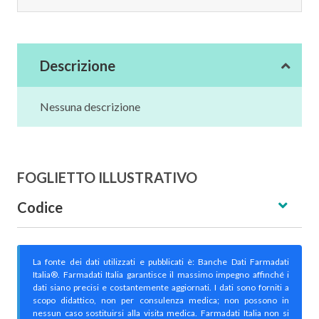
Descrizione
Nessuna descrizione
FOGLIETTO ILLUSTRATIVO
Codice
La fonte dei dati utilizzati e pubblicati è: Banche Dati Farmadati
Italia®. Farmadati Italia garantisce il massimo impegno affinché i
dati siano precisi e costantemente aggiornati. I dati sono forniti a
scopo didattico, non per consulenza medica; non possono in
nessun caso sostituirsi alla visita medica. Farmadati Italia non si