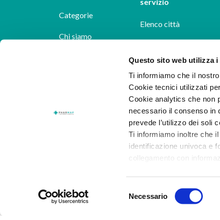
servizio
Categorie
Elenco città
Chi siamo
Dicono di noi
Questo sito web utilizza i
Ti informiamo che il nostro 
Pharmap per i
Cookie tecnici utilizzati pe
farmacisti
Cookie analytics che non p
necessario il consenso in q
Il nostro blog
prevede l’utilizzo dei soli 
Lavora con noi
Ti informiamo inoltre che il
identificazione univoca e f
collegamento con informazion
consenso.
Selezione
Al presente
link
puoi trovar
Necessario
del
dettaglio dei cookie di prof
consenso