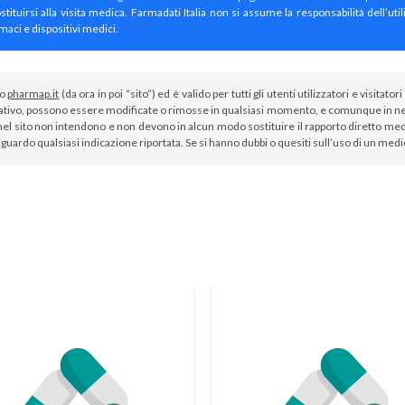
irsi alla visita medica. Farmadati Italia non si assume la responsabilità dell’util
maci e dispositivi medici.
to
pharmap.it
(da ora in poi “sito”) ed è valido per tutti gli utenti utilizzatori e visit
tivo, possono essere modificate o rimosse in qualsiasi momento, e comunque in nes
el sito non intendono e non devono in alcun modo sostituire il rapporto diretto medi
iguardo qualsiasi indicazione riportata. Se si hanno dubbi o quesiti sull’uso di un med