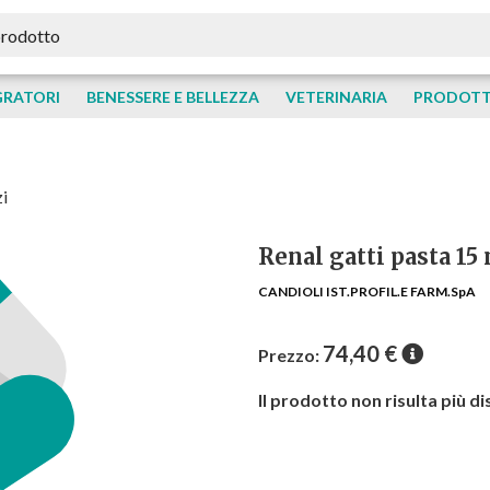
GRATORI
BENESSERE E BELLEZZA
VETERINARIA
PRODOTTI
zi
Renal gatti pasta 15
CANDIOLI IST.PROFIL.E FARM.SpA
74,40
€
Prezzo:
Il prodotto non risulta più di