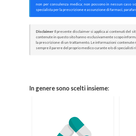
non per consulenza medica; non possono in nessun caso sostitu
specialista per la prescrizione e assunzione di farmaci, parafar
Disclaimer
Il presente disclaimer si applica ai contenuti del si
contenute in questo sito hanno esclusivamente scopo informa
la prescrizione di un trattamento. Le informazioni contenute n
sempre il parere del proprio medico curante e/o di specialisti r
In genere sono scelti insieme: