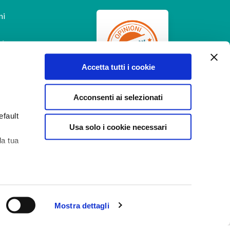
ni
Accetta tutti i cookie
Feedaty
4.7
/
5
-
385
Acconsenti ai selezionati
feedbacks
efault
Usa solo i cookie necessari
la tua
Aiuto
 di
Mostra dettagli