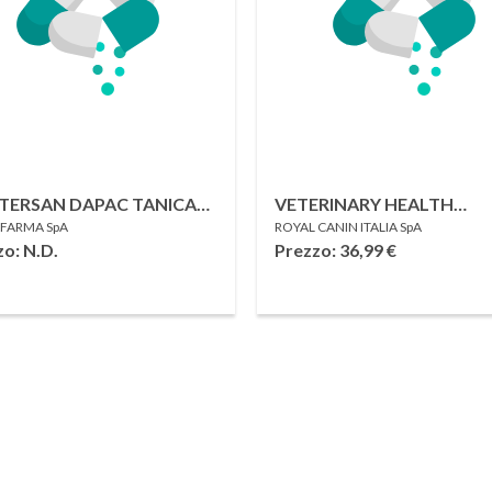
TERSAN DAPAC TANICA
VETERINARY HEALTH
FARMA SpA
ROYAL CANIN ITALIA SpA
TRI
NUTRITION CAT
o: N.D.
Prezzo: 36,99
€
GASTROINTESTINAL 2 KG