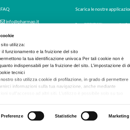
FAQ
Scarica le nostre applicazio
info@pharmap.it
 cookie
sito utilizza:
r il funzionamento e la fruizione del sito
ermettono la tua identificazione univoca Per tali cookie non è
uanto indispensabili per la fruizione del sito. L’impostazione di d
cookie tecnici
 nostro sito utilizza cookie di profilazione, in grado di permettere 
ornirci informazioni sulla tua navigazione, anche mediante
i sull’accesso ad altri siti. L’utilizzo è possibile solo su tuo
e l’informativa completa e le modalità per effettuare la selezione
Preferenze
Statistiche
Marketing
ilazione di prima e terza parte