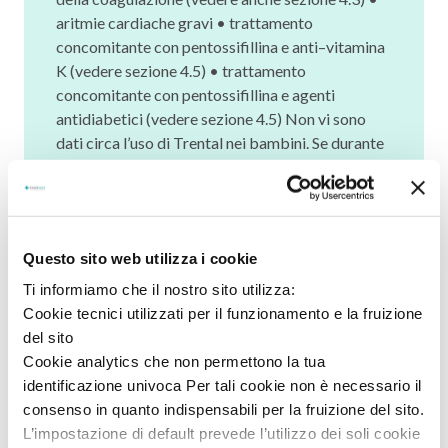
aritmie cardiache gravi • trattamento
concomitante con pentossifillina e anti–vitamina
K (vedere sezione 4.5) • trattamento
concomitante con pentossifillina e agenti
antidiabetici (vedere sezione 4.5) Non vi sono
dati circa l’uso di Trental nei bambini. Se durante
il trattamento con Trental 400 si manifesta
emorragia della retina, la somministrazione va
sospesa.
Questo sito web utilizza i cookie
Pertanto l'uso del Farmaco può essere
predisposto solo dietro prescrizione del
Ti informiamo che il nostro sito utilizza:
medico, una volta individuato il corretto
Cookie tecnici utilizzati per il funzionamento e la fruizione
trattamento sintomatico. Potrai richiederlo
del sito
per il servizio di consegna domiciliare solo se
Cookie analytics che non permettono la tua
in possesso di una prescrizione medica
identificazione univoca Per tali cookie non è necessario il
valida.
consenso in quanto indispensabili per la fruizione del sito.
L’impostazione di default prevede l’utilizzo dei soli cookie