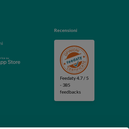
Recensioni
ni
Feedaty
4.7
/
5
-
385
feedbacks