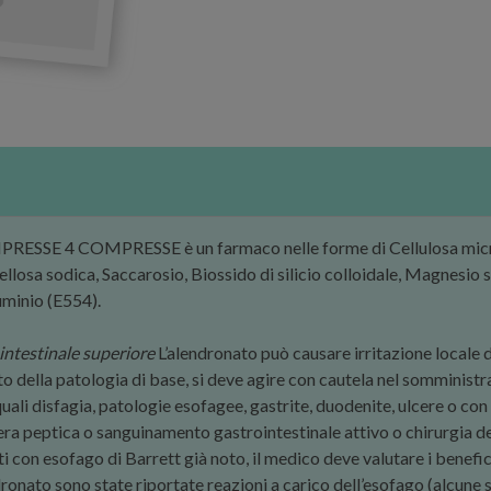
E 4 COMPRESSE è un farmaco nelle forme di Cellulosa microcri
llosa sodica, Saccarosio, Biossido di silicio colloidale, Magnesio 
uminio (E554).
intestinale superiore
L’alendronato può causare irritazione locale 
 della patologia di base, si deve agire con cautela nel somministra
 quali disfagia, patologie esofagee, gastrite, duodenite, ulcere o co
era peptica o sanguinamento gastrointestinale attivo o chirurgia de
i con esofago di Barrett già noto, il medico deve valutare i benefici
dronato sono state riportate reazioni a carico dell’esofago (alcune