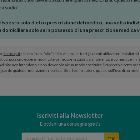
a sodio”.
isposto solo dietro prescrizione del medico, una volta indiv
na domiciliare solo se in possesso di una prescrizione medica v
to
pharmap.it
(da ora in poi “sito”) ed è valido per tutti gli utenti utilizzatori e visit
tivo, possono essere modificate o rimosse in qualsiasi momento, e comunque in nes
el sito non intendono e non devono in alcun modo sostituire il rapporto diretto medi
iguardo qualsiasi indicazione riportata. Se si hanno dubbi o quesiti sull’uso di un med
Iscriviti alla Newsletter
E ottieni una consegna gratis
OK