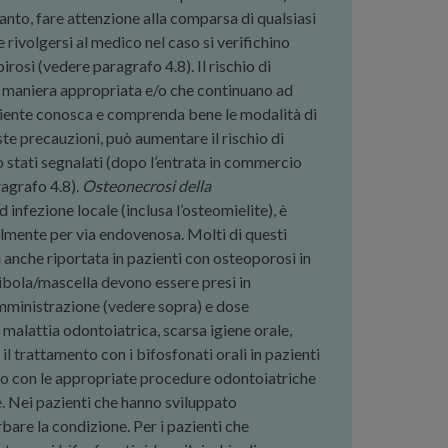
anto, fare attenzione alla comparsa di qualsiasi
rivolgersi al medico nel caso si verifichino
rosi (vedere paragrafo 4.8). Il rischio di
n maniera appropriata e/o che continuano ad
paziente conosca e comprenda bene le modalità di
e precauzioni, può aumentare il rischio di
 stati segnalati (dopo l’entrata in commercio
ragrafo 4.8).
Osteonecrosi della
nfezione locale (inclusa l’osteomielite), è
almente per via endovenosa. Molti di questi
 anche riportata in pazienti con osteoporosi in
dibola/mascella devono essere presi in
somministrazione (vedere sopra) e dose
 malattia odontoiatrica, scarsa igiene orale,
l trattamento con i bifosfonati orali in pazienti
ico con le appropriate procedure odontoiatriche
e. Nei pazienti che hanno sviluppato
bare la condizione. Per i pazienti che