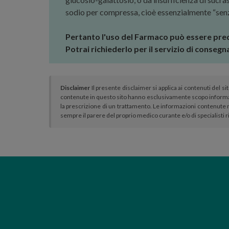
sodio per compressa, cioè essenzialmente “senz
Pertanto l'uso del Farmaco può essere pred
Potrai richiederlo per il servizio di conseg
Disclaimer
Il presente disclaimer si applica ai contenuti del si
contenute in questo sito hanno esclusivamente scopo informa
la prescrizione di un trattamento. Le informazioni contenute n
sempre il parere del proprio medico curante e/o di specialisti r