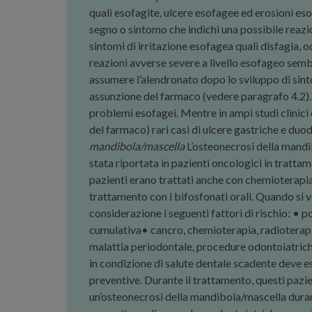
quali esofagite, ulcere esofagee ed erosioni es
segno o sintomo che indichi una possibile reazio
sintomi di irritazione esofagea quali disfagia, 
reazioni avverse severe a livello esofageo sem
assumere l’alendronato dopo lo sviluppo di sint
assunzione del farmaco (vedere paragrafo 4.2). 
problemi esofagei. Mentre in ampi studi clinici
del farmaco) rari casi di ulcere gastriche e duo
mandibola/mascella
L’osteonecrosi della mandib
stata riportata in pazienti oncologici in tratt
pazienti erano trattati anche con chemioterapia
trattamento con i bifosfonati orali. Quando si v
considerazione i seguenti fattori di rischio: •
cumulativa• cancro, chemioterapia, radioterapia,
malattia periodontale, procedure odontoiatriche 
in condizione di salute dentale scadente deve 
preventive. Durante il trattamento, questi pazi
un’osteonecrosi della mandibola/mascella durant