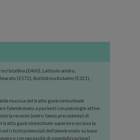
stallina (E460), Lattosio anidro,
stearato (E572), Butilidrossitoluene (E321),
della mucosa del tratto gastrointestinale
re l’alendronato a pazienti con patologie attive
n storia recente (entro l’anno precedente) di
l tratto gastrointestinale superiore esclusa la
 ed i rischi potenziali dell'alendronato su base
 severe e con necessità di ospedalizzazione)