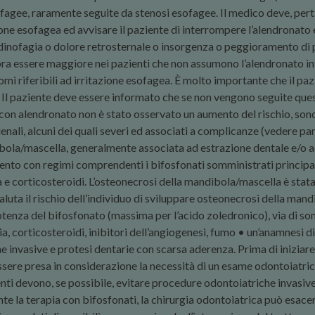
ofagee, raramente seguite da stenosi esofagee. Il medico deve, pert
ne esofagea ed avvisare il paziente di interrompere l’alendronato e 
odinofagia o dolore retrosternale o insorgenza o peggioramento di pi
bra essere maggiore nei pazienti che non assumono l’alendronato i
omi riferibili ad irritazione esofagea. È molto importante che il 
Il paziente deve essere informato che se non vengono seguite quest
 con alendronato non è stato osservato un aumento del rischio, sono
denali, alcuni dei quali severi ed associati a complicanze (vedere pa
ola/mascella, generalmente associata ad estrazione dentale e/o ad i
amento con regimi comprendenti i bifosfonati somministrati princip
 e corticosteroidi. L’osteonecrosi della mandibola/mascella è stata
aluta il rischio dell’individuo di sviluppare osteonecrosi della man
 potenza del bifosfonato (massima per l’acido zoledronico), via di 
 corticosteroidi, inibitori dell’angiogenesi, fumo • un’anamnesi di
invasive e protesi dentarie con scarsa aderenza. Prima di iniziare i
essere presa in considerazione la necessità di un esame odontoiatr
enti devono, se possibile, evitare procedure odontoiatriche invasiv
e la terapia con bifosfonati, la chirurgia odontoiatrica può esacer