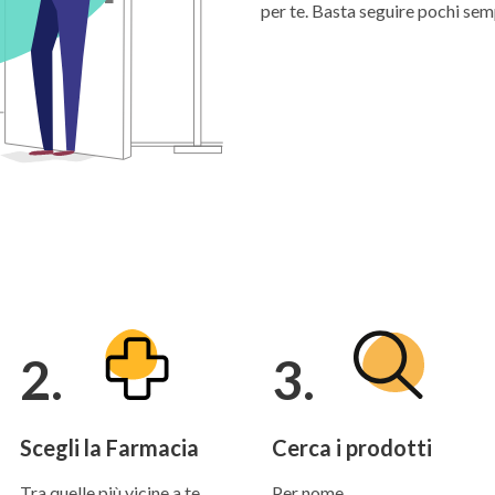
per te. Basta seguire pochi sem
2.
3.
Scegli la Farmacia
Cerca i prodotti
Tra quelle più vicine a te
Per nome