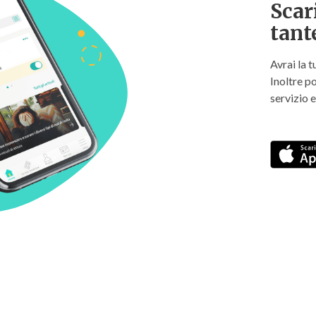
Scar
tant
Avrai la 
Inoltre p
servizio e