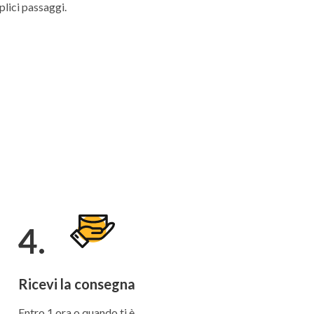
plici passaggi.
4.
Ricevi la consegna
Entro 1 ora o quando ti è