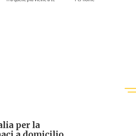
lia per la
aci a domicilio