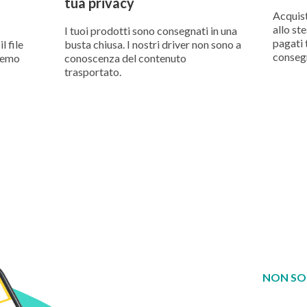
tua privacy
Acquist
allo ste
I tuoi prodotti sono consegnati in una
pagati t
l file
busta chiusa. I nostri driver non sono a
conseg
eremo
conoscenza del contenuto
trasportato.
NON SO